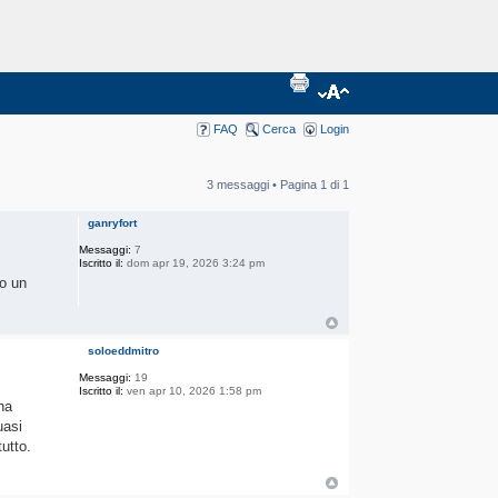
FAQ
Cerca
Login
3 messaggi • Pagina
1
di
1
ganryfort
Messaggi:
7
Iscritto il:
dom apr 19, 2026 3:24 pm
to un
soloeddmitro
Messaggi:
19
Iscritto il:
ven apr 10, 2026 1:58 pm
 ha
uasi
tutto.