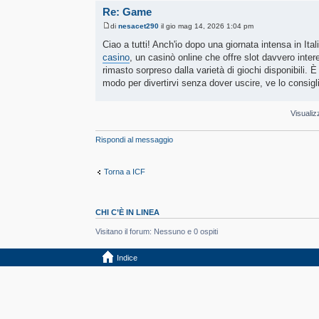
Re: Game
di
nesacet290
il gio mag 14, 2026 1:04 pm
Ciao a tutti! Anch'io dopo una giornata intensa in I
casino
, un casinò online che offre slot davvero inte
rimasto sorpreso dalla varietà di giochi disponibili
modo per divertirvi senza dover uscire, ve lo consig
Visualiz
Rispondi al messaggio
Torna a ICF
CHI C’È IN LINEA
Visitano il forum: Nessuno e 0 ospiti
Indice