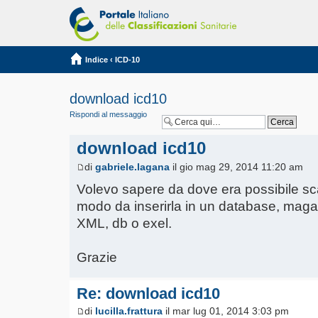
Indice
‹
ICD-10
download icd10
Rispondi al messaggio
download icd10
di
gabriele.lagana
il gio mag 29, 2014 11:20 am
Volevo sapere da dove era possibile scar
modo da inserirla in un database, maga
XML, db o exel.
Grazie
Re: download icd10
di
lucilla.frattura
il mar lug 01, 2014 3:03 pm