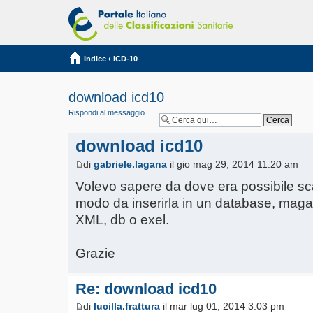
Indice
‹
ICD-10
download icd10
Rispondi al messaggio
download icd10
di
gabriele.lagana
il gio mag 29, 2014 11:20 am
Volevo sapere da dove era possibile scar
modo da inserirla in un database, maga
XML, db o exel.
Grazie
Re: download icd10
di
lucilla.frattura
il mar lug 01, 2014 3:03 pm