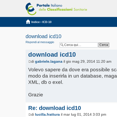
Indice
‹
ICD-10
download icd10
Rispondi al messaggio
download icd10
di
gabriele.lagana
il gio mag 29, 2014 11:20 am
Volevo sapere da dove era possibile scar
modo da inserirla in un database, maga
XML, db o exel.
Grazie
Re: download icd10
di
lucilla.frattura
il mar lug 01, 2014 3:03 pm