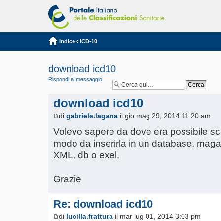
Indice
‹
ICD-10
download icd10
Rispondi al messaggio
download icd10
di
gabriele.lagana
il gio mag 29, 2014 11:20 am
Volevo sapere da dove era possibile scar
modo da inserirla in un database, maga
XML, db o exel.
Grazie
Re: download icd10
di
lucilla.frattura
il mar lug 01, 2014 3:03 pm