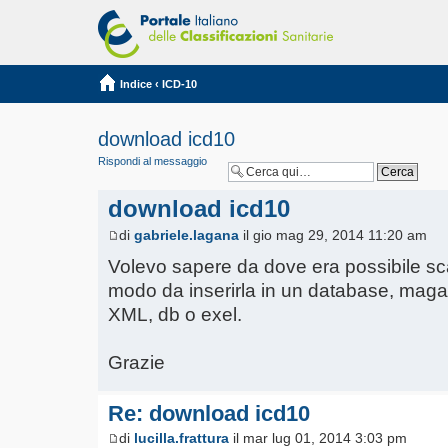
Indice
‹
ICD-10
download icd10
Rispondi al messaggio
download icd10
di
gabriele.lagana
il gio mag 29, 2014 11:20 am
Volevo sapere da dove era possibile scar
modo da inserirla in un database, maga
XML, db o exel.
Grazie
Re: download icd10
di
lucilla.frattura
il mar lug 01, 2014 3:03 pm