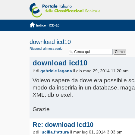
Indice
‹
ICD-10
download icd10
Rispondi al messaggio
download icd10
di
gabriele.lagana
il gio mag 29, 2014 11:20 am
Volevo sapere da dove era possibile scar
modo da inserirla in un database, maga
XML, db o exel.
Grazie
Re: download icd10
di
lucilla.frattura
il mar lug 01, 2014 3:03 pm