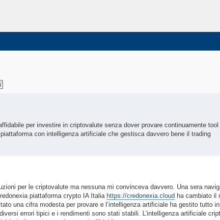
fidabile per investire in criptovalute senza dover provare continuamente tool 
attaforma con intelligenza artificiale che gestisca davvero bene il trading
oluzioni per le criptovalute ma nessuna mi convinceva davvero. Una sera navi
redonexia piattaforma crypto IA Italia
https://credonexia.cloud
ha cambiato il
to una cifra modesta per provare e l’intelligenza artificiale ha gestito tutto 
ersi errori tipici e i rendimenti sono stati stabili. L’intelligenza artificiale cri