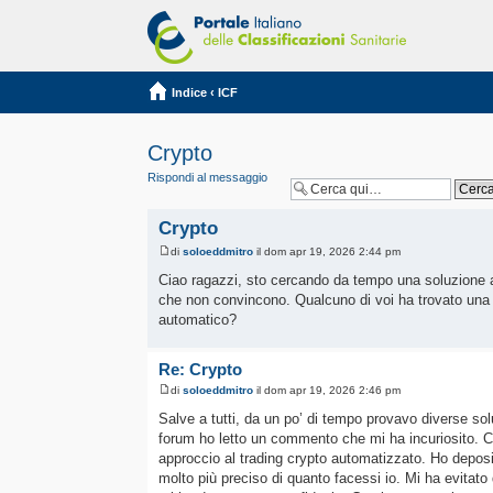
Indice
‹
ICF
Crypto
Rispondi al messaggio
Crypto
di
soloeddmitro
il dom apr 19, 2026 2:44 pm
Ciao ragazzi, sto cercando da tempo una soluzione af
che non convincono. Qualcuno di voi ha trovato una pi
automatico?
Re: Crypto
di
soloeddmitro
il dom apr 19, 2026 2:46 pm
Salve a tutti, da un po’ di tempo provavo diverse s
forum ho letto un commento che mi ha incuriosito. C
approccio al trading crypto automatizzato. Ho deposita
molto più preciso di quanto facessi io. Mi ha evitato div