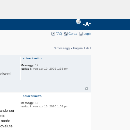
FAQ
Cerca
Login
3 messaggi • Pagina
1
di
1
soloeddmitro
Messaggi:
19
Iscritto il:
ven apr 10, 2026 1:58 pm
diversi
soloeddmitro
Messaggi:
19
Iscritto il:
ven apr 10, 2026 1:58 pm
gando sui
 mio
in modo
ptovalute