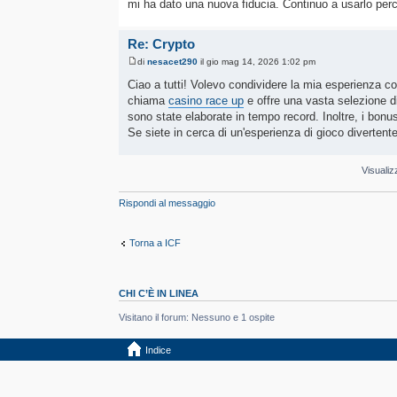
mi ha dato una nuova fiducia. Continuo a usarlo perch
Re: Crypto
di
nesacet290
il gio mag 14, 2026 1:02 pm
Ciao a tutti! Volevo condividere la mia esperienza c
chiama
casino race up
e offre una vasta selezione di 
sono state elaborate in tempo record. Inoltre, i bonu
Se siete in cerca di un'esperienza di gioco divertente 
Visualiz
Rispondi al messaggio
Torna a ICF
CHI C’È IN LINEA
Visitano il forum: Nessuno e 1 ospite
Indice