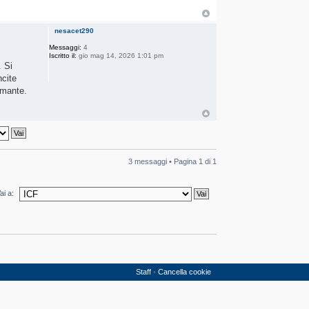
nesacet290
Messaggi:
4
Iscritto il:
gio mag 14, 2026 1:01 pm
. Si
ncite
smante.
3 messaggi • Pagina
1
di
1
ai a:
Staff
•
Cancella cookie