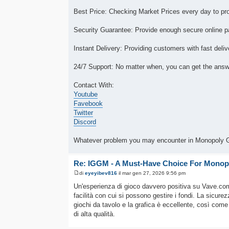
Best Price: Checking Market Prices every day to pro
Security Guarantee: Provide enough secure online p
Instant Delivery: Providing customers with fast deliv
24/7 Support: No matter when, you can get the answer
Contact With:
Youtube
Favebook
Twitter
Discord
Whatever problem you may encounter in Monopoly Go
Re: IGGM - A Must-Have Choice For Monop
di
eyeyibev816
il mar gen 27, 2026 9:56 pm
Un'esperienza di gioco davvero positiva su Vave.c
facilità con cui si possono gestire i fondi. La sicurez
giochi da tavolo e la grafica è eccellente, così come
di alta qualità.