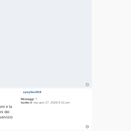
eyeyibev816
Messaggi:
7
Iscritto il:
mar gen 27, 2026 6:10 pm
oni e la
ni dei
servizio