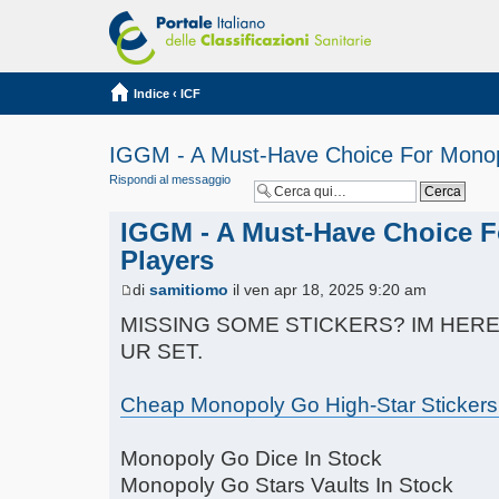
Indice
‹
ICF
IGGM - A Must-Have Choice For Monop
Rispondi al messaggio
IGGM - A Must-Have Choice 
Players
di
samitiomo
il ven apr 18, 2025 9:20 am
MISSING SOME STICKERS? IM HER
UR SET.
Cheap Monopoly Go High-Star Stickers
Monopoly Go Dice In Stock
Monopoly Go Stars Vaults In Stock