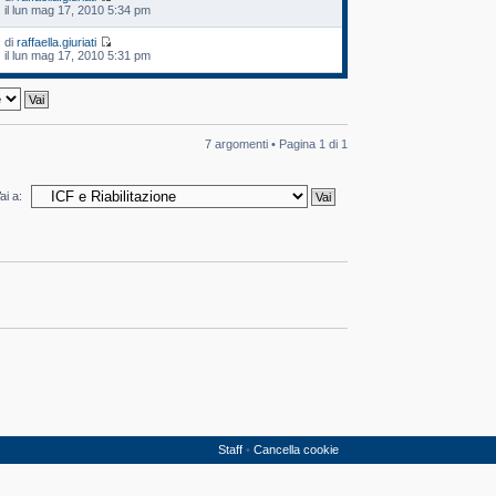
il lun mag 17, 2010 5:34 pm
di
raffaella.giuriati
il lun mag 17, 2010 5:31 pm
7 argomenti • Pagina
1
di
1
ai a:
Staff
•
Cancella cookie