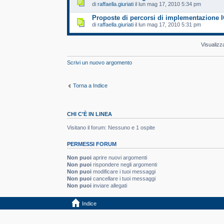
di
raffaella.giuriati
il lun mag 17, 2010 5:34 pm
Proposte di percorsi di implementazione 
di
raffaella.giuriati
il lun mag 17, 2010 5:31 pm
Visualizz
Scrivi un nuovo argomento
Torna a Indice
CHI C’È IN LINEA
Visitano il forum: Nessuno e 1 ospite
PERMESSI FORUM
Non puoi
aprire nuovi argomenti
Non puoi
rispondere negli argomenti
Non puoi
modificare i tuoi messaggi
Non puoi
cancellare i tuoi messaggi
Non puoi
inviare allegati
Indice