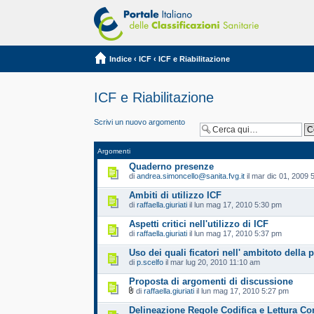
Indice
‹
ICF
‹
ICF e Riabilitazione
ICF e Riabilitazione
Scrivi un nuovo argomento
Argomenti
Quaderno presenze
di
andrea.simoncello@sanita.fvg.it
il mar dic 01, 2009 
Ambiti di utilizzo ICF
di
raffaella.giuriati
il lun mag 17, 2010 5:30 pm
Aspetti critici nell'utilizzo di ICF
di
raffaella.giuriati
il lun mag 17, 2010 5:37 pm
Uso dei quali ficatori nell' ambitoto della
di
p.scelfo
il mar lug 20, 2010 11:10 am
Proposta di argomenti di discussione
di
raffaella.giuriati
il lun mag 17, 2010 5:27 pm
Delineazione Regole Codifica e Lettura Co