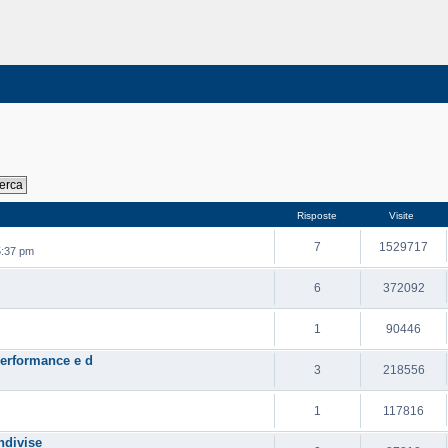
Risposte
Visite
7
1529717
5:37 pm
6
372092
1
90446
 performance e d
3
218556
1
117816
ndivise