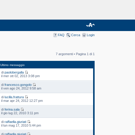
FAQ
Cerca
Login
7 argomenti • Pagina
1
di
1
Ultimo messaggio
di
paolobergalla
il mer ott 02, 2013 3:08 pm
di
francesco.gongolo
il ven ago 24, 2012 9:58 am
di
lucilla.frattura
il mar apr 24, 2012 12:27 pm
di
ferina.sala
il gio lug 22, 2010 3:11 pm
di
raffaella.giuriati
il lun mag 17, 2010 5:44 pm
di
raffaella.giuriati