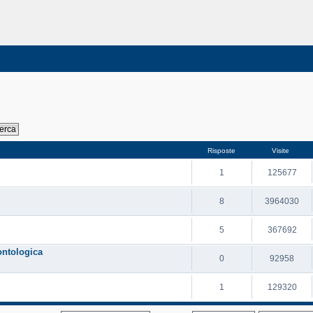
Risposte
Visite
1
125677
8
3964030
5
367692
ontologica
0
92958
1
129320