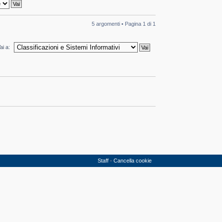
5 argomenti • Pagina
1
di
1
ai a:
Staff
•
Cancella cookie