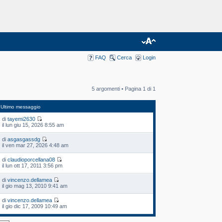
FAQ
Cerca
Login
5 argomenti • Pagina
1
di
1
Ultimo messaggio
di
tayemi2630
il lun giu 15, 2026 8:55 am
di
asgasgassdg
il ven mar 27, 2026 4:48 am
di
claudioporcellana08
il lun ott 17, 2011 3:56 pm
di
vincenzo.dellamea
il gio mag 13, 2010 9:41 am
di
vincenzo.dellamea
il gio dic 17, 2009 10:49 am