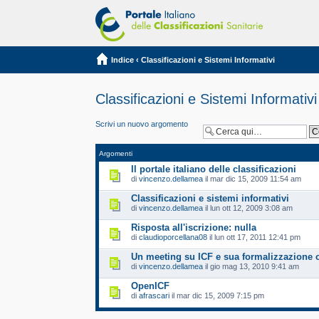
Indice
‹
Classificazioni e Sistemi Informativi
Classificazioni e Sistemi Informativi
Scrivi un nuovo argomento
Argomenti
Il portale italiano delle classificazioni
di
vincenzo.dellamea
il mar dic 15, 2009 11:54 am
Classificazioni e sistemi informativi
di
vincenzo.dellamea
il lun ott 12, 2009 3:08 am
Risposta all'iscrizione: nulla
di
claudioporcellana08
il lun ott 17, 2011 12:41 pm
Un meeting su ICF e sua formalizzazione 
di
vincenzo.dellamea
il gio mag 13, 2010 9:41 am
OpenICF
di
afrascari
il mar dic 15, 2009 7:15 pm