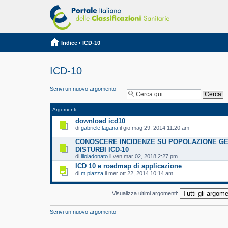
Indice
‹
ICD-10
ICD-10
Scrivi un nuovo argomento
Argomenti
download icd10
di
gabriele.lagana
il gio mag 29, 2014 11:20 am
CONOSCERE INCIDENZE SU POPOLAZIONE G
DISTURBI ICD-10
di
liloiadonato
il ven mar 02, 2018 2:27 pm
ICD 10 e roadmap di applicazione
di
m.piazza
il mer ott 22, 2014 10:14 am
Visualizza ultimi argomenti:
Scrivi un nuovo argomento