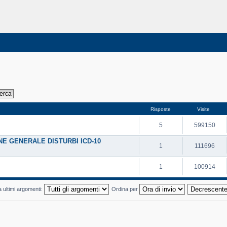
Risposte
Visite
5
599150
E GENERALE DISTURBI ICD-10
1
111696
1
100914
a ultimi argomenti:
Ordina per