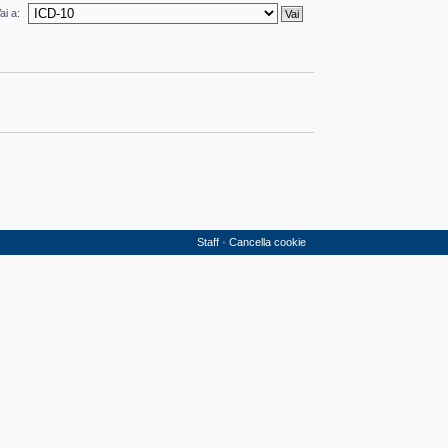
ai a:
Staff
•
Cancella cookie