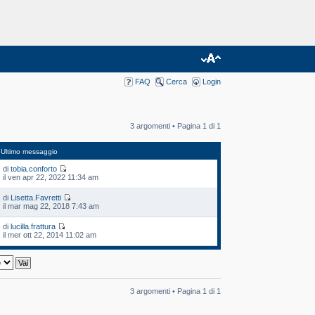
FAQ
Cerca
Login
3 argomenti • Pagina
1
di
1
Ultimo messaggio
di
tobia.conforto
il ven apr 22, 2022 11:34 am
di
Lisetta.Favretti
il mar mag 22, 2018 7:43 am
di
lucilla.frattura
il mer ott 22, 2014 11:02 am
3 argomenti • Pagina
1
di
1