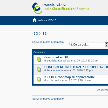
Indice
‹
ICD-10
ICD-10
Scrivi un nuovo argomento
Argomenti
download icd10
di
gabriele.lagana
il gio mag 29, 2014 11:20 am
CONOSCERE INCIDENZE SU POPOLAZION
di
liloiadonato
il ven mar 02, 2018 2:27 pm
ICD 10 e roadmap di applicazione
di
m.piazza
il mer ott 22, 2014 10:14 am
Visualizz
Scrivi un nuovo argomento