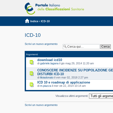
Indice
‹
ICD-10
ICD-10
Scrivi un nuovo argomento
Argomenti
download icd10
di
gabriele.lagana
il gio mag 29, 2014 11:20 am
CONOSCERE INCIDENZE SU POPOLAZIONE G
DISTURBI ICD-10
di
liloiadonato
il ven mar 02, 2018 2:27 pm
ICD 10 e roadmap di applicazione
di
m.piazza
il mer ott 22, 2014 10:14 am
Visualizza ultimi argomenti:
Scrivi un nuovo argomento