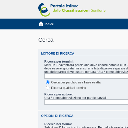
Indice
Cerca
MOTORE DI RICERCA
Ricerca per termini:
Metti un
+
davanti alla parola che deve essere cercata e un
-
deve essere ignorata. Inserisci una lista di parole separate 
una delle parole deve essere cercata. Usa * come abbreviazi
Cerca per parola o usa frase esatta
Ricerca qualsiasi termine
Ricerca per autore:
Usa * come abbreviazione per parole parziali.
OPZIONI DI RICERCA
Ricerca nei forum:
Seleziona il/i forum in cui vuoi cercare. Per velocizzare la r