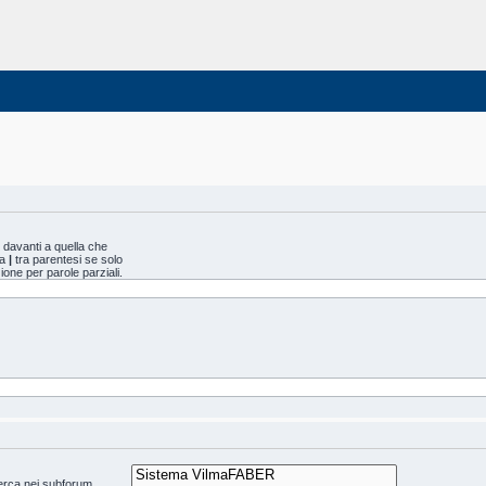
davanti a quella che
da
|
tra parentesi se solo
one per parole parziali.
icerca nei subforum