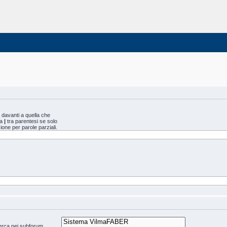
davanti a quella che
da
|
tra parentesi se solo
one per parole parziali.
icerca nei subforum