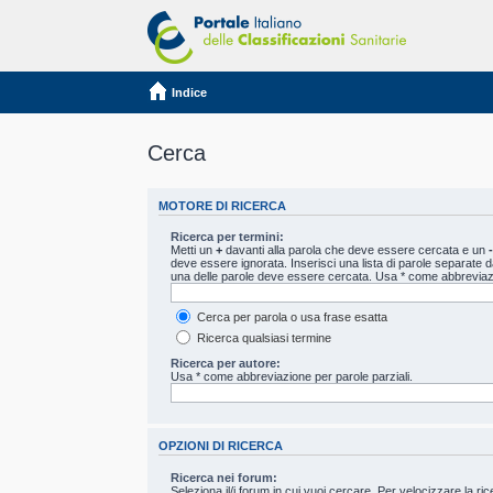
Indice
Cerca
MOTORE DI RICERCA
Ricerca per termini:
Metti un
+
davanti alla parola che deve essere cercata e un
-
deve essere ignorata. Inserisci una lista di parole separate 
una delle parole deve essere cercata. Usa * come abbreviazi
Cerca per parola o usa frase esatta
Ricerca qualsiasi termine
Ricerca per autore:
Usa * come abbreviazione per parole parziali.
OPZIONI DI RICERCA
Ricerca nei forum:
Seleziona il/i forum in cui vuoi cercare. Per velocizzare la r