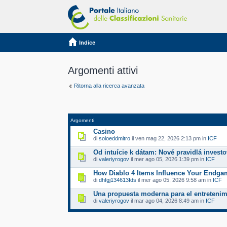
Indice
Argomenti attivi
Ritorna alla ricerca avanzata
Argomenti
Casino
di
soloeddmitro
il ven mag 22, 2026 2:13 pm in
ICF
Od intuície k dátam: Nové pravidlá invest
di
valeriyrogov
il mer ago 05, 2026 1:39 pm in
ICF
How Diablo 4 Items Influence Your Endgam
di
dhfgj134613fds
il mer ago 05, 2026 9:58 am in
ICF
Una propuesta moderna para el entretenim
di
valeriyrogov
il mar ago 04, 2026 8:49 am in
ICF