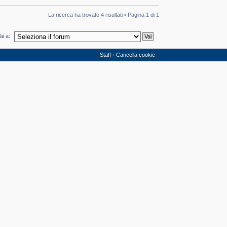
La ricerca ha trovato 4 risultati • Pagina
1
di
1
ai a:
Staff
•
Cancella cookie