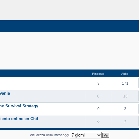
Risposte
Visite
3
171
ovania
0
13
e Survival Strategy
0
3
iento online en Chil
0
7
Visualizza ultimi messaggi