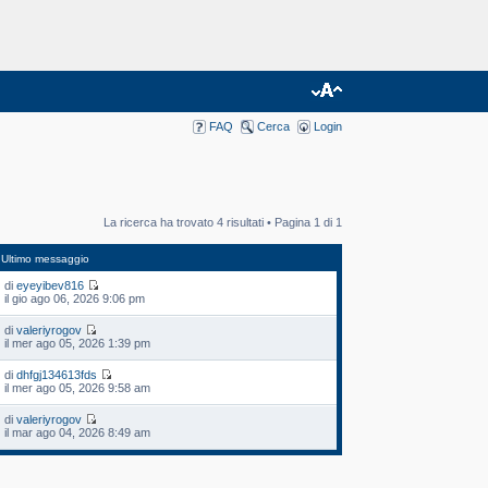
FAQ
Cerca
Login
La ricerca ha trovato 4 risultati • Pagina
1
di
1
Ultimo messaggio
di
eyeyibev816
il gio ago 06, 2026 9:06 pm
di
valeriyrogov
il mer ago 05, 2026 1:39 pm
di
dhfgj134613fds
il mer ago 05, 2026 9:58 am
di
valeriyrogov
il mar ago 04, 2026 8:49 am