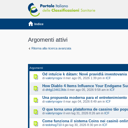
Indice
Argomenti attivi
Ritorna alla ricerca avanzata
Argomenti
Od intuície k dátam: Nové pravidlá investovania
di
valeriyrogov
il mer ago 05, 2026 1:39 pm in
ICF
How Diablo 4 Items Influence Your Endgame Sur
di
dhfgj134613fds
il mer ago 05, 2026 9:58 am in
ICF
Una propuesta moderna para el entretenimiento 
di
valeriyrogov
il mar ago 04, 2026 8:49 am in
ICF
O que torna uma plataforma de cassino tão pop
di
valeriyrogov
il ven lug 31, 2026 8:26 am in
ICF
Come funziona il sistema Coins nei casinò onli
di
tedohog710
il gio lug 30, 2026 8:30 pm in
ICF