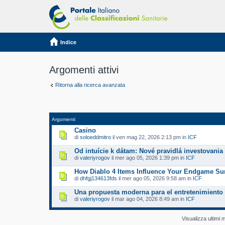
Indice
Argomenti attivi
Ritorna alla ricerca avanzata
Argomenti
Casino
di
soloeddmitro
il ven mag 22, 2026 2:13 pm in
ICF
Od intuície k dátam: Nové pravidlá investovania
di
valeriyrogov
il mer ago 05, 2026 1:39 pm in
ICF
How Diablo 4 Items Influence Your Endgame Sur
di
dhfgj134613fds
il mer ago 05, 2026 9:58 am in
ICF
Una propuesta moderna para el entretenimiento 
di
valeriyrogov
il mar ago 04, 2026 8:49 am in
ICF
Visualizza ultimi