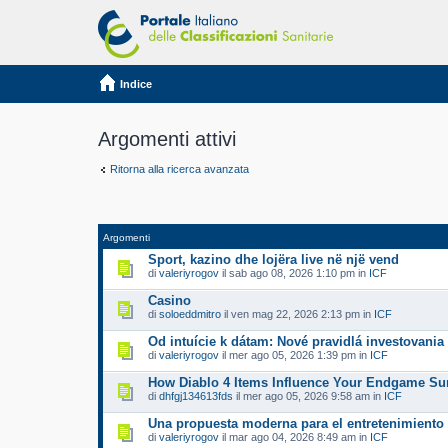
Indice
Argomenti attivi
Ritorna alla ricerca avanzata
Argomenti
Sport, kazino dhe lojëra live në një vend
di
valeriyrogov
il sab ago 08, 2026 1:10 pm in
ICF
Casino
di
soloeddmitro
il ven mag 22, 2026 2:13 pm in
ICF
Od intuície k dátam: Nové pravidlá investovania
di
valeriyrogov
il mer ago 05, 2026 1:39 pm in
ICF
How Diablo 4 Items Influence Your Endgame Sur
di
dhfgj134613fds
il mer ago 05, 2026 9:58 am in
ICF
Una propuesta moderna para el entretenimiento 
di
valeriyrogov
il mar ago 04, 2026 8:49 am in
ICF