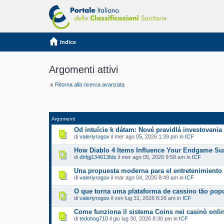
Indice
Argomenti attivi
Ritorna alla ricerca avanzata
Argomenti
Od intuície k dátam: Nové pravidlá investovania
di
valeriyrogov
il mer ago 05, 2026 1:39 pm in
ICF
How Diablo 4 Items Influence Your Endgame Sur
di
dhfgj134613fds
il mer ago 05, 2026 9:58 am in
ICF
Una propuesta moderna para el entretenimiento 
di
valeriyrogov
il mar ago 04, 2026 8:49 am in
ICF
O que torna uma plataforma de cassino tão pop
di
valeriyrogov
il ven lug 31, 2026 8:26 am in
ICF
Come funziona il sistema Coins nei casinò onli
di
tedohog710
il gio lug 30, 2026 8:30 pm in
ICF