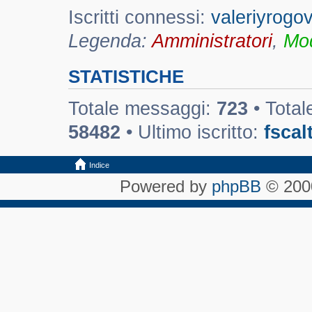
Iscritti connessi:
valeriyrogo
Legenda:
Amministratori
,
Mod
STATISTICHE
Totale messaggi:
723
• Total
58482
• Ultimo iscritto:
fscalt
Indice
Powered by
phpBB
© 2000