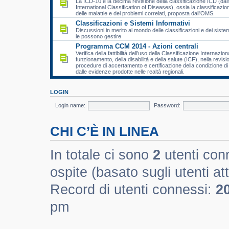
La ICD-10 è la decima revisione della classificazione ICD (dall
International Classification of Diseases), ossia la classificazio
delle malattie e dei problemi correlati, proposta dall'OMS.
Classificazioni e Sistemi Informativi
Discussioni in merito al mondo delle classificazioni e dei sistem
le possono gestire
Programma CCM 2014 - Azioni centrali
Verifica della fattibilità dell’uso della Classificazione Internazion
funzionamento, della disabilità e della salute (ICF), nella revisi
procedure di accertamento e certificazione della condizione di d
dalle evidenze prodotte nelle realtà regionali.
LOGIN
Login name:
Password:
CHI C’È IN LINEA
In totale ci sono
2
utenti conn
ospite (basato sugli utenti att
Record di utenti connessi:
2
pm