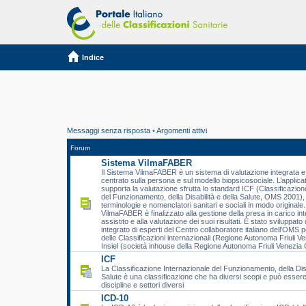
Indice
Messaggi senza risposta
•
Argomenti attivi
Forum
Sistema VilmaFABER
Il Sistema VilmaFABER è un sistema di valutazione integrata e 
centrato sulla persona e sul modello biopsicosociale. L’applic
supporta la valutazione sfrutta lo standard ICF (Classificazion
del Funzionamento, della Disabilità e della Salute, OMS 2001), 
terminologie e nomenclatori sanitari e sociali in modo originale.
VilmaFABER è finalizzato alla gestione della presa in carico int
assistito e alla valutazione dei suoi risultati. È stato sviluppat
integrato di esperti del Centro collaboratore italiano dell’OMS p
delle Classificazioni internazionali (Regione Autonoma Friuli Ve
Insiel (società inhouse della Regione Autonoma Friuli Venezia G
ICF
La Classificazione Internazionale del Funzionamento, della Disa
Salute è una classificazione che ha diversi scopi e può essere 
discipline e settori diversi
ICD-10