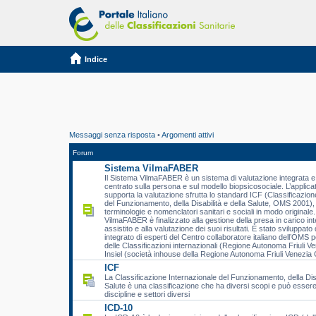
Indice
Messaggi senza risposta
•
Argomenti attivi
Forum
Sistema VilmaFABER
Il Sistema VilmaFABER è un sistema di valutazione integrata e 
centrato sulla persona e sul modello biopsicosociale. L’applic
supporta la valutazione sfrutta lo standard ICF (Classificazion
del Funzionamento, della Disabilità e della Salute, OMS 2001), 
terminologie e nomenclatori sanitari e sociali in modo originale.
VilmaFABER è finalizzato alla gestione della presa in carico int
assistito e alla valutazione dei suoi risultati. È stato sviluppat
integrato di esperti del Centro collaboratore italiano dell’OMS p
delle Classificazioni internazionali (Regione Autonoma Friuli Ve
Insiel (società inhouse della Regione Autonoma Friuli Venezia G
ICF
La Classificazione Internazionale del Funzionamento, della Disa
Salute è una classificazione che ha diversi scopi e può essere 
discipline e settori diversi
ICD-10