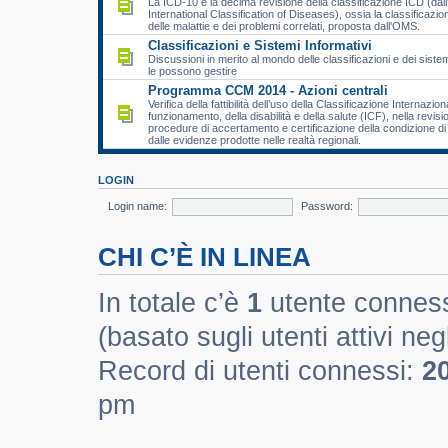
La ICD-10 è la decima revisione della classificazione ICD (dall
International Classification of Diseases), ossia la classificazio
delle malattie e dei problemi correlati, proposta dall'OMS.
Classificazioni e Sistemi Informativi
Discussioni in merito al mondo delle classificazioni e dei sistem
le possono gestire
Programma CCM 2014 - Azioni centrali
Verifica della fattibilità dell’uso della Classificazione Internazion
funzionamento, della disabilità e della salute (ICF), nella revisi
procedure di accertamento e certificazione della condizione di d
dalle evidenze prodotte nelle realtà regionali.
LOGIN
Login name:
Password:
CHI C’È IN LINEA
In totale c’è
1
utente connesso 
(basato sugli utenti attivi negl
Record di utenti connessi:
2
pm