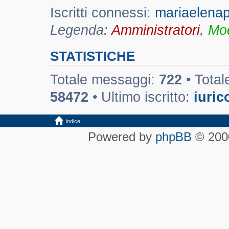
Iscritti connessi:
mariaelenape
Legenda:
Amministratori
,
Mod
STATISTICHE
Totale messaggi:
722
• Total
58472
• Ultimo iscritto:
iuri
Indice
Powered by
phpBB
© 2000