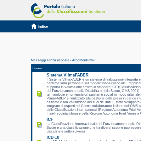
Indice
Messaggi senza risposta
•
Argomenti attivi
Forum
Sistema VilmaFABER
Il Sistema VilmaFABER è un sistema di valutazione integrata e 
centrato sulla persona e sul modello biopsicosociale. L’applic
supporta la valutazione sfrutta lo standard ICF (Classificazion
del Funzionamento, della Disabilità e della Salute, OMS 2001), 
terminologie e nomenclatori sanitari e sociali in modo originale.
VilmaFABER è finalizzato alla gestione della presa in carico int
assistito e alla valutazione dei suoi risultati. È stato sviluppat
integrato di esperti del Centro collaboratore italiano dell’OMS p
delle Classificazioni internazionali (Regione Autonoma Friuli Ve
Insiel (società inhouse della Regione Autonoma Friuli Venezia G
ICF
La Classificazione Internazionale del Funzionamento, della Disa
Salute è una classificazione che ha diversi scopi e può essere 
discipline e settori diversi
ICD-10