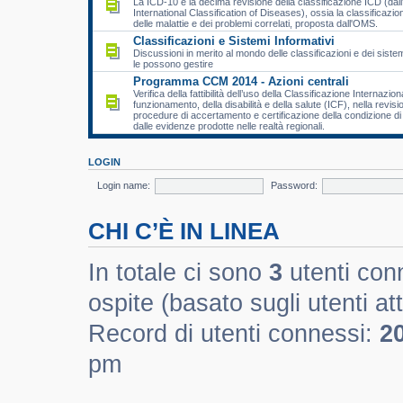
La ICD-10 è la decima revisione della classificazione ICD (dall
International Classification of Diseases), ossia la classificazio
delle malattie e dei problemi correlati, proposta dall'OMS.
Classificazioni e Sistemi Informativi
Discussioni in merito al mondo delle classificazioni e dei sistem
le possono gestire
Programma CCM 2014 - Azioni centrali
Verifica della fattibilità dell’uso della Classificazione Internazion
funzionamento, della disabilità e della salute (ICF), nella revisi
procedure di accertamento e certificazione della condizione di d
dalle evidenze prodotte nelle realtà regionali.
LOGIN
Login name:
Password:
CHI C’È IN LINEA
In totale ci sono
3
utenti conn
ospite (basato sugli utenti att
Record di utenti connessi:
2
pm