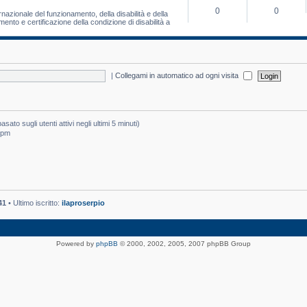
0
0
ternazionale del funzionamento, della disabilità e della
ento e certificazione della condizione di disabilità a
|
Collegami in automatico ad ogni visita
sato sugli utenti attivi negli ultimi 5 minuti)
3 pm
41
• Ultimo iscritto:
ilaproserpio
Powered by
phpBB
© 2000, 2002, 2005, 2007 phpBB Group