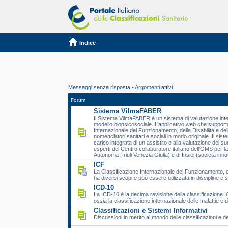
Indice
Messaggi senza risposta
•
Argomenti attivi
Forum
Sistema VilmaFABER
Il Sistema VilmaFABER è un sistema di valutazione integ
modello biopsicosociale. L’applicativo web che supporta
Internazionale del Funzionamento, della Disabilità e de
nomenclatori sanitari e sociali in modo originale. Il si
carico integrata di un assistito e alla valutazione dei su
esperti del Centro collaboratore italiano dell’OMS per la
Autonoma Friuli Venezia Giulia) e di Insiel (società in
ICF
La Classificazione Internazionale del Funzionamento, de
ha diversi scopi e può essere utilizzata in discipline e s
ICD-10
La ICD-10 è la decima revisione della classificazione IC
ossia la classificazione internazionale delle malattie e 
Classificazioni e Sistemi Informativi
Discussioni in merito al mondo delle classificazioni e d