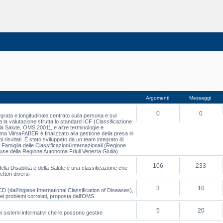
Argomenti
Messaggi
0
0
rata e longitudinale centrato sulla persona e sul
 la valutazione sfrutta lo standard ICF (Classificazione
lla Salute, OMS 2001), e altre terminologie e
stema VilmaFABER è finalizzato alla gestione della presa in
oi risultati. È stato sviluppato da un team integrato di
 Famiglia delle Classificazioni internazionali (Regione
house della Regione Autonoma Friuli Venezia Giulia).
106
233
lla Disabilità e della Salute è una classificazione che
ettori diversi
3
10
D (dall'inglese International Classification of Diseases),
dei problemi correlati, proposta dall'OMS.
5
20
ei sistemi informativi che le possono gestire