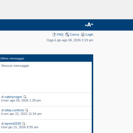
FAQ
Cerca
Login
Oggi è gio ago 06, 2026 3:19 am
Ultimo messaggio
Nessun messaggio
di
valeriyrogov
il mer ago 05, 2026 1:39 pm
di
tobia.conforto
il ven apr 22, 2022 11:34 am
di
tayemi2630
il lun giu 15, 2026 8:55 am