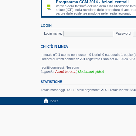
Programma CCM 2014 - Azioni centrali
Verifica della fattibilità dell’uso della Classificazione In
salute (ICF), nella revisione delle procedure di accertam
partire dalle evidenze prodotte nelle realtà regionali.
LOGIN
Login name:
Password:
CHI C’È IN LINEA
In totale c’è
1
utente connesso :: 0 iscritti, 0 nascosti e 1 ospite (ba
Record di utenti connessi:
201
registrato il sab set 07, 2024 5:5
Iscritti connessi: Nessuno
Legenda:
Amministratori
,
Moderatori globali
STATISTICHE
Totale messaggi:
721
• Totale argomenti:
214
• Totale iscritti:
584
Indice