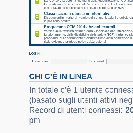
La ICD-10 è la decima revisione della classificazione ICD (dall
International Classification of Diseases), ossia la classificazio
delle malattie e dei problemi correlati, proposta dall'OMS.
Classificazioni e Sistemi Informativi
Discussioni in merito al mondo delle classificazioni e dei sistem
le possono gestire
Programma CCM 2014 - Azioni centrali
Verifica della fattibilità dell’uso della Classificazione Internazion
funzionamento, della disabilità e della salute (ICF), nella revisi
procedure di accertamento e certificazione della condizione di d
dalle evidenze prodotte nelle realtà regionali.
LOGIN
Login name:
Password:
CHI C’È IN LINEA
In totale c’è
1
utente connesso 
(basato sugli utenti attivi negl
Record di utenti connessi:
2
pm