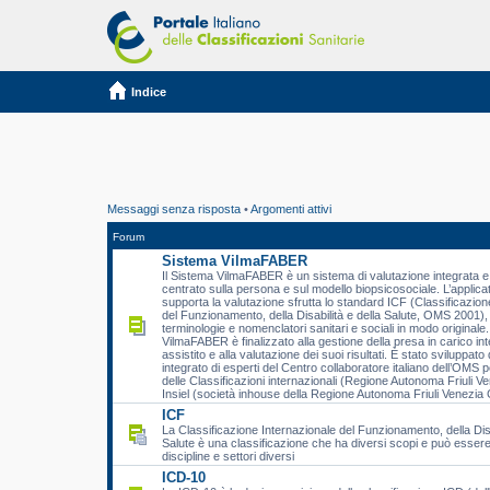
Indice
Messaggi senza risposta
•
Argomenti attivi
Forum
Sistema VilmaFABER
Il Sistema VilmaFABER è un sistema di valutazione integrata e 
centrato sulla persona e sul modello biopsicosociale. L’applic
supporta la valutazione sfrutta lo standard ICF (Classificazion
del Funzionamento, della Disabilità e della Salute, OMS 2001), 
terminologie e nomenclatori sanitari e sociali in modo originale.
VilmaFABER è finalizzato alla gestione della presa in carico int
assistito e alla valutazione dei suoi risultati. È stato sviluppat
integrato di esperti del Centro collaboratore italiano dell’OMS p
delle Classificazioni internazionali (Regione Autonoma Friuli Ve
Insiel (società inhouse della Regione Autonoma Friuli Venezia G
ICF
La Classificazione Internazionale del Funzionamento, della Disa
Salute è una classificazione che ha diversi scopi e può essere 
discipline e settori diversi
ICD-10