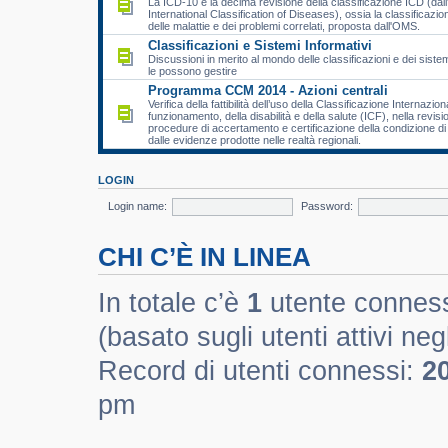
La ICD-10 è la decima revisione della classificazione ICD (dall
International Classification of Diseases), ossia la classificazio
delle malattie e dei problemi correlati, proposta dall'OMS.
Classificazioni e Sistemi Informativi
Discussioni in merito al mondo delle classificazioni e dei sistem
le possono gestire
Programma CCM 2014 - Azioni centrali
Verifica della fattibilità dell’uso della Classificazione Internazion
funzionamento, della disabilità e della salute (ICF), nella revisi
procedure di accertamento e certificazione della condizione di d
dalle evidenze prodotte nelle realtà regionali.
LOGIN
Login name:
Password:
CHI C’È IN LINEA
In totale c’è
1
utente connesso 
(basato sugli utenti attivi negl
Record di utenti connessi:
2
pm