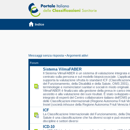
Indice
Messaggi senza risposta
•
Argomenti attivi
Forum
Sistema VilmaFABER
Il Sistema VilmaFABER è un sistema di valutazione integrata e 
centrato sulla persona e sul modello biopsicosociale. L’applic
supporta la valutazione sfrutta lo standard ICF (Classificazion
del Funzionamento, della Disabilità e della Salute, OMS 2001), 
terminologie e nomenclatori sanitari e sociali in modo originale.
VilmaFABER è finalizzato alla gestione della presa in carico int
assistito e alla valutazione dei suoi risultati. È stato sviluppat
integrato di esperti del Centro collaboratore italiano dell’OMS p
delle Classificazioni internazionali (Regione Autonoma Friuli Ve
Insiel (società inhouse della Regione Autonoma Friuli Venezia G
ICF
La Classificazione Internazionale del Funzionamento, della Disa
Salute è una classificazione che ha diversi scopi e può essere 
discipline e settori diversi
ICD-10