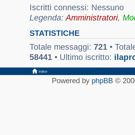
Iscritti connessi: Nessuno
Legenda:
Amministratori
,
Mod
STATISTICHE
Totale messaggi:
721
• Total
58441
• Ultimo iscritto:
ilapr
Indice
Powered by
phpBB
© 2000