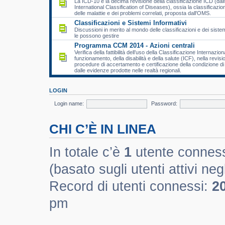
La ICD-10 è la decima revisione della classificazione ICD (dall
International Classification of Diseases), ossia la classificazio
delle malattie e dei problemi correlati, proposta dall'OMS.
Classificazioni e Sistemi Informativi
Discussioni in merito al mondo delle classificazioni e dei sistem
le possono gestire
Programma CCM 2014 - Azioni centrali
Verifica della fattibilità dell’uso della Classificazione Internazion
funzionamento, della disabilità e della salute (ICF), nella revisi
procedure di accertamento e certificazione della condizione di d
dalle evidenze prodotte nelle realtà regionali.
LOGIN
Login name:
Password:
CHI C’È IN LINEA
In totale c’è
1
utente connesso 
(basato sugli utenti attivi negl
Record di utenti connessi:
2
pm