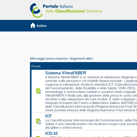
Indice
Messaggi senza risposta
•
Argomenti attivi
Forum
Sistema VilmaFABER
Il Sistema VilmaFABER è un sistema di valutazione integrata e 
centrato sulla persona e sul modello biopsicosociale. L’applic
supporta la valutazione sfrutta lo standard ICF (Classificazion
del Funzionamento, della Disabilità e della Salute, OMS 2001), 
terminologie e nomenclatori sanitari e sociali in modo originale.
VilmaFABER è finalizzato alla gestione della presa in carico int
assistito e alla valutazione dei suoi risultati. È stato sviluppat
integrato di esperti del Centro collaboratore italiano dell’OMS p
delle Classificazioni internazionali (Regione Autonoma Friuli Ve
Insiel (società inhouse della Regione Autonoma Friuli Venezia G
ICF
La Classificazione Internazionale del Funzionamento, della Disa
Salute è una classificazione che ha diversi scopi e può essere 
discipline e settori diversi
ICD-10