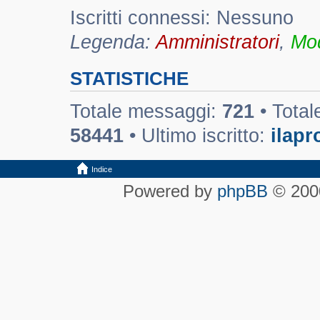
Iscritti connessi: Nessuno
Legenda:
Amministratori
,
Mod
STATISTICHE
Totale messaggi:
721
• Total
58441
• Ultimo iscritto:
ilapr
Indice
Powered by
phpBB
© 2000