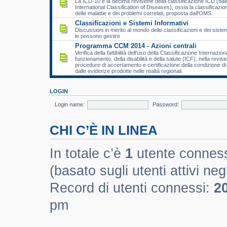
La ICD-10 è la decima revisione della classificazione ICD (dall
International Classification of Diseases), ossia la classificazio
delle malattie e dei problemi correlati, proposta dall'OMS.
Classificazioni e Sistemi Informativi
Discussioni in merito al mondo delle classificazioni e dei sistem
le possono gestire
Programma CCM 2014 - Azioni centrali
Verifica della fattibilità dell’uso della Classificazione Internazion
funzionamento, della disabilità e della salute (ICF), nella revisi
procedure di accertamento e certificazione della condizione di d
dalle evidenze prodotte nelle realtà regionali.
LOGIN
Login name:
Password:
CHI C’È IN LINEA
In totale c’è
1
utente connesso 
(basato sugli utenti attivi negl
Record di utenti connessi:
2
pm