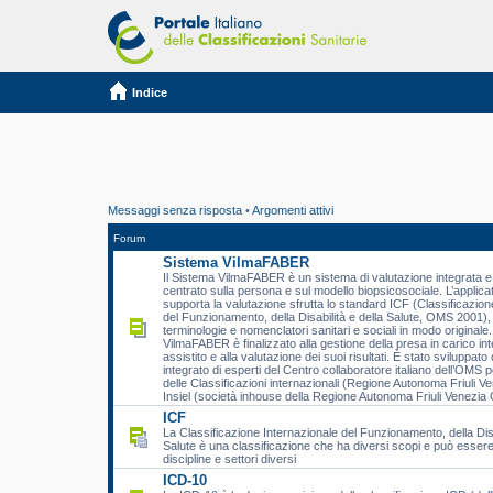
Indice
Messaggi senza risposta
•
Argomenti attivi
Forum
Sistema VilmaFABER
Il Sistema VilmaFABER è un sistema di valutazione integrata e 
centrato sulla persona e sul modello biopsicosociale. L’applic
supporta la valutazione sfrutta lo standard ICF (Classificazion
del Funzionamento, della Disabilità e della Salute, OMS 2001), 
terminologie e nomenclatori sanitari e sociali in modo originale.
VilmaFABER è finalizzato alla gestione della presa in carico int
assistito e alla valutazione dei suoi risultati. È stato sviluppat
integrato di esperti del Centro collaboratore italiano dell’OMS p
delle Classificazioni internazionali (Regione Autonoma Friuli Ve
Insiel (società inhouse della Regione Autonoma Friuli Venezia G
ICF
La Classificazione Internazionale del Funzionamento, della Disa
Salute è una classificazione che ha diversi scopi e può essere 
discipline e settori diversi
ICD-10