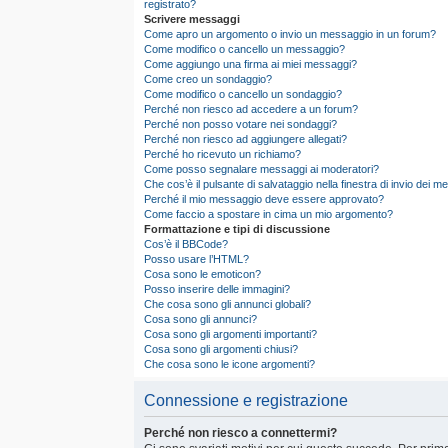
registrato?
Scrivere messaggi
Come apro un argomento o invio un messaggio in un forum?
Come modifico o cancello un messaggio?
Come aggiungo una firma ai miei messaggi?
Come creo un sondaggio?
Come modifico o cancello un sondaggio?
Perché non riesco ad accedere a un forum?
Perché non posso votare nei sondaggi?
Perché non riesco ad aggiungere allegati?
Perché ho ricevuto un richiamo?
Come posso segnalare messaggi ai moderatori?
Che cos’è il pulsante di salvataggio nella finestra di invio dei 
Perché il mio messaggio deve essere approvato?
Come faccio a spostare in cima un mio argomento?
Formattazione e tipi di discussione
Cos’è il BBCode?
Posso usare l’HTML?
Cosa sono le emoticon?
Posso inserire delle immagini?
Che cosa sono gli annunci globali?
Cosa sono gli annunci?
Cosa sono gli argomenti importanti?
Cosa sono gli argomenti chiusi?
Che cosa sono le icone argomenti?
Connessione e registrazione
Perché non riesco a connettermi?