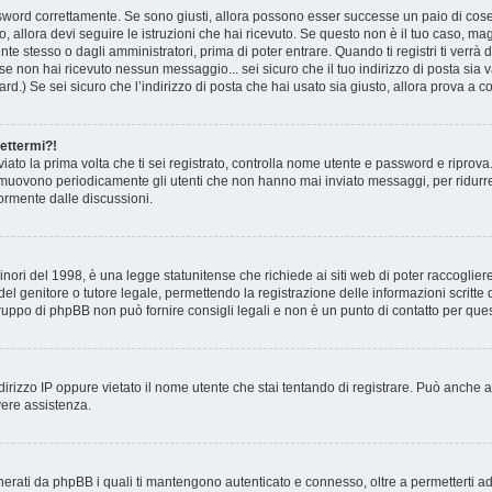
ssword correttamente. Se sono giusti, allora possono esser successe un paio di cose:
o, allora devi seguire le istruzioni che hai ricevuto. Se questo non è il tuo caso, ma
te stesso o dagli amministratori, prima di poter entrare. Quando ti registri ti verrà de
 se non hai ricevuto nessun messaggio... sei sicuro che il tuo indirizzo di posta sia v
rd.) Se sei sicuro che l’indirizzo di posta che hai usato sia giusto, allora prova a c
nettermi?!
inviato la prima volta che ti sei registrato, controlla nome utente e password e ripro
i rimuovono periodicamente gli utenti che non hanno mai inviato messaggi, per ridurr
ormente dalle discussioni.
ori del 1998, è una legge statunitense che richiede ai siti web di poter raccogliere 
el genitore o tutore legale, permettendo la registrazione delle informazioni scritte d
uppo di phpBB non può fornire consigli legali e non è un punto di contatto per quest
ndirizzo IP oppure vietato il nome utente che stai tentando di registrare. Può anche a
avere assistenza.
nerati da phpBB i quali ti mantengono autenticato e connesso, oltre a permetterti ad 