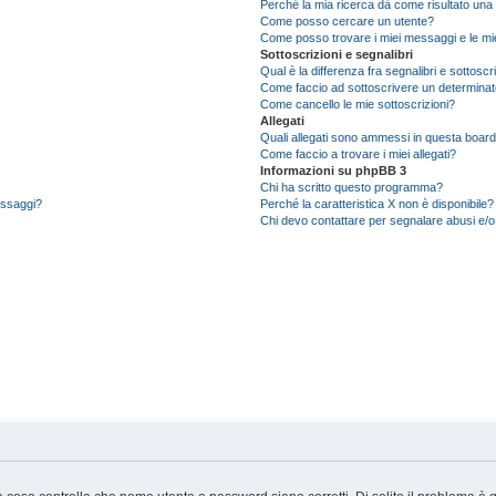
Perché la mia ricerca dà come risultato una
Come posso cercare un utente?
Come posso trovare i miei messaggi e le mi
Sottoscrizioni e segnalibri
Qual è la differenza fra segnalibri e sottoscr
Come faccio ad sottoscrivere un determina
Come cancello le mie sottoscrizioni?
Allegati
Quali allegati sono ammessi in questa boar
Come faccio a trovare i miei allegati?
Informazioni su phpBB 3
Chi ha scritto questo programma?
messaggi?
Perché la caratteristica X non è disponibile?
Chi devo contattare per segnalare abusi e/o