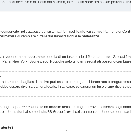
roblemi di accesso o di uscita dal sistema, la cancellazione dei cookie potrebbe ris
ono conservate nel database del sistema. Per modificarle vai sul tuo Pannello di Con
rmetterà di cambiare tutte le tue impostazioni e le preferenze.
ai vedendo potrebbe essere quella di un fuso orario differente dal tuo. Se cosí foss
n, Paris, New York, Sydney, ecc. Nota che solo gli utenti registrati possono cambiare
!
l’ora è ancora sbagliata, il motivo può essere l’ora legale. Il forum non è programmato
trebbe essere diversa dall’ora locale. In tal caso, seleziona un fuso orario diverso pe
o lingua oppure nessuno lo ha tradotto nella tua lingua. Prova a chiedere agli ammin
tre informazioni al sito del phpBB Group (trovi il collegamento in fondo ad ogni pag
 utente?