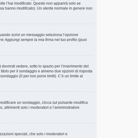
lte l’hai modificato. Questo non apparirà solo se
osa hanno modificato). Un utente normale in genere non
 quando scrivi un messaggio seleziona l’opzione
one
Aggiungi sempre la mia firma
nel tuo profilo (puoi
ovresti vedere, sotto lo spazio per l’inserimento del
n titolo per il sondaggio e almeno due opzioni di risposta
l sondaggio (0 per non porre limiti). C’è un limite al
 modificare un sondaggio, clicca sul pulsante
modifica
 altrimenti solo i moderatori e l’amministratore
izzazioni speciali, che solo i moderatori e