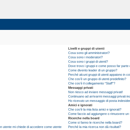
Livelli e gruppi di utenti
Cosa sono gli amministratori?
Cosa sono i moderatori?
Cosa sono i gruppi di utenti?
Dove trovo i gruppi e come posso far parte d
Come divento leader di un gruppo?
Perché alcuni gruppi di utenti appaiono in colo
Che cos’è un gruppo di utenti predefinito?
Che cos’è il collegamento “Staff”?
Messaggi privati
Non riesco ad inviare messaggi privati!
Continuano ad arrivarmi messaggi privati ind
Ho ricevuto un messaggio di posta indeside
Amici e ignorati
Che cos’è la mia lista amici e ignorati?
Come faccio ad aggiungere o rimuovere un ute
Ricerche nella board
Come si fanno le ricerche nella board?
i un utente mi chiede di accedere come utente
Perché la mia ricerca non dà risultati?