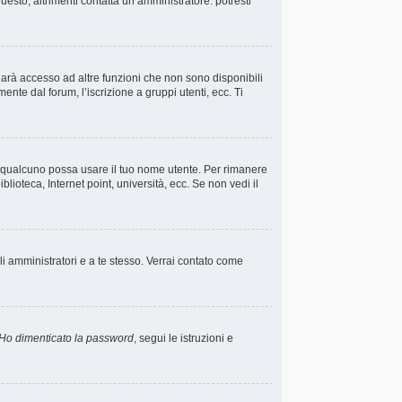
esto, altrimenti contatta un amministratore: potresti
darà accesso ad altre funzioni che non sono disponibili
ente dal forum, l’iscrizione a gruppi utenti, ecc. Ti
he qualcuno possa usare il tuo nome utente. Per rimanere
lioteca, Internet point, università, ecc. Se non vedi il
li amministratori e a te stesso. Verrai contato come
Ho dimenticato la password
, segui le istruzioni e