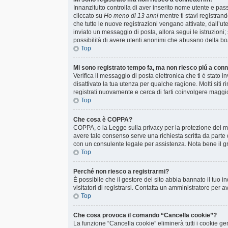
Innanzitutto controlla di aver inserito nome utente e pa
cliccato su
Ho meno di 13 anni
mentre ti stavi registrand
che tutte le nuove registrazioni vengano attivate, dall’uten
inviato un messaggio di posta, allora segui le istruzioni;
possibilità di avere utenti anonimi che abusano della boa
Top
Mi sono registrato tempo fa, ma non riesco piú a con
Verifica il messaggio di posta elettronica che ti è stato 
disattivato la tua utenza per qualche ragione. Molti sit
registrati nuovamente e cerca di farti coinvolgere maggi
Top
Che cosa è COPPA?
COPPA, o la Legge sulla privacy per la protezione dei min
avere tale consenso serve una richiesta scritta da parte d
con un consulente legale per assistenza. Nota bene il gr
Top
Perché non riesco a registrarmi?
È possibile che il gestore del sito abbia bannato il tuo i
visitatori di registrarsi. Contatta un amministratore per 
Top
Che cosa provoca il comando “Cancella cookie”?
La funzione “Cancella cookie” eliminerà tutti i cookie ge