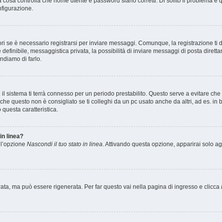
 cosa controlla che nome utente e password siano corretti. Di solito il problema è qu
nfigurazione.
i se è necessario registrarsi per inviare messaggi. Comunque, la registrazione ti 
definibile, messaggistica privata, la possibilità di inviare messaggi di posta direttam
ndiamo di farlo.
a
il sistema ti terrà connesso per un periodo prestabilito. Questo serve a evitare c
 questo non è consigliato se ti colleghi da un pc usato anche da altri, ad es. in bib
 questa caratteristica.
in linea?
i l’opzione
Nascondi il tuo stato in linea
. Attivando questa opzione, apparirai solo ag
a, ma può essere rigenerata. Per far questo vai nella pagina di ingresso e clicca