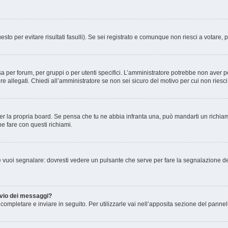
esto per evitare risultati fasulli). Se sei registrato e comunque non riesci a votare, 
 per forum, per gruppi o per utenti specifici. L’amministratore potrebbe non aver pe
e allegati. Chiedi all’amministratore se non sei sicuro del motivo per cui non riesc
er la propria board. Se pensa che tu ne abbia infranta una, può mandarti un richi
e fare con questi richiami.
 vuoi segnalare: dovresti vedere un pulsante che serve per fare la segnalazione de
invio dei messaggi?
ompletare e inviare in seguito. Per utilizzarle vai nell’apposita sezione del pannell