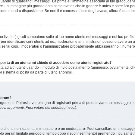
ando si guardano i messaggi. La prima è l’immagine associata al tuo grado, gener
 esserci un’immagine piú grande nota come avatar, che in genere è unica e specifica pe
 sono messi a disposizione. Se non ti è concesso l’uso degli avatar, allora è una de
 livello (i gradi compaiono sotto al tuo nome utente nei messaggi e nel tuo profilo,
to e per identificare certi utenti; ad es., moderatori e amministratori possono avere 
o; se fai cosí, i moderatori o l’amministratore probabilmente abbasseranno il numero d
i posta di un utente mi chiede di accedere come utente registrato?
sta ad altri utenti usando il modulo di invio posta interno (ammesso, ovviamente, ch
 sistema di posta da parte di utenti anonimi.
 forum?
rgomenti. Potresti aver bisogno di registrarti prima di poter inviare un messaggio: l
nuovi argomenti
,
Puoi votare nei sondaggi
, ecc.).
eno che tu non sia un amministratore o un moderatore. Puoi cancellare un messagg
olo per un limitato periodo di tempo dopo il suo inserimento) premendo il pulsante