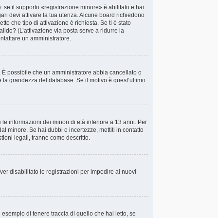
 se il supporto «registrazione minore» è abilitato e hai
gari devi attivare la tua utenza. Alcune board richiedono
tto che tipo di attivazione è richiesta. Se ti è stato
alido? (L’attivazione via posta serve a ridurre la
ontattare un amministratore.
va. È possibile che un amministratore abbia cancellato o
e la grandezza del database. Se il motivo è quest’ultimo
le informazioni dei minori di età inferiore a 13 anni. Per
al minore. Se hai dubbi o incertezze, mettiti in contatto
ioni legali, tranne come descritto.
ver disabilitato le registrazioni per impedire ai nuovi
esempio di tenere traccia di quello che hai letto, se