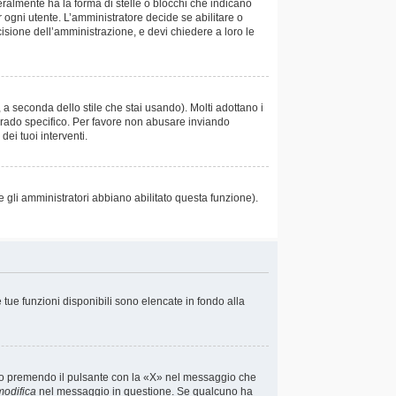
almente ha la forma di stelle o blocchi che indicano
r ogni utente. L’amministratore decide se abilitare o
cisione dell’amministrazione, e devi chiedere a loro le
 a seconda dello stile che stai usando). Molti adottano i
un grado specifico. Per favore non abusare inviando
ei tuoi interventi.
e gli amministratori abbiano abilitato questa funzione).
e tue funzioni disponibili sono elencate in fondo alla
io premendo il pulsante con la «X» nel messaggio che
modifica
nel messaggio in questione. Se qualcuno ha