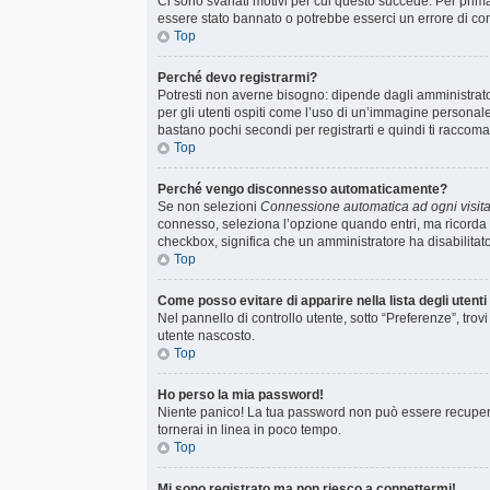
Ci sono svariati motivi per cui questo succede. Per prima
essere stato bannato o potrebbe esserci un errore di co
Top
Perché devo registrarmi?
Potresti non averne bisogno: dipende dagli amministrator
per gli utenti ospiti come l’uso di un’immagine personale 
bastano pochi secondi per registrarti e quindi ti raccoma
Top
Perché vengo disconnesso automaticamente?
Se non selezioni
Connessione automatica ad ogni visit
connesso, seleziona l’opzione quando entri, ma ricorda che
checkbox, significa che un amministratore ha disabilitato
Top
Come posso evitare di apparire nella lista degli utenti 
Nel pannello di controllo utente, sotto “Preferenze”, trov
utente nascosto.
Top
Ho perso la mia password!
Niente panico! La tua password non può essere recuperat
tornerai in linea in poco tempo.
Top
Mi sono registrato ma non riesco a connettermi!