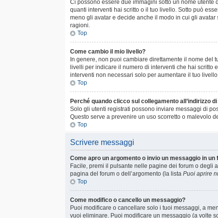
Ci possono essere due immagini sotto un nome utente qu
quanti interventi hai scritto o il tuo livello. Sotto può
meno gli avatar e decide anche il modo in cui gli avatar
ragioni.
Top
Come cambio il mio livello?
In genere, non puoi cambiare direttamente il nome del tuo
livelli per indicare il numero di interventi che hai scrit
interventi non necessari solo per aumentare il tuo livell
Top
Perché quando clicco sul collegamento all’indirizzo d
Solo gli utenti registrati possono inviare messaggi di po
Questo serve a prevenire un uso scorretto o malevolo del
Top
Scrivere messaggi
Come apro un argomento o invio un messaggio in un
Facile, premi il pulsante nelle pagine dei forum o degli a
pagina del forum o dell’argomento (la lista
Puoi aprire 
Top
Come modifico o cancello un messaggio?
Puoi modificare o cancellare solo i tuoi messaggi, a m
vuoi eliminare. Puoi modificare un messaggio (a volte s