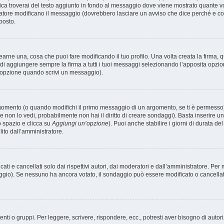
ica troverai del testo aggiunto in fondo al messaggio dove viene mostrato quante vo
atore modificano il messaggio (dovrebbero lasciare un avviso che dice perché e c
posto.
rne una, cosa che puoi fare modificando il tuo profilo. Una volta creata la firma,
i aggiungere sempre la firma a tutti i tuoi messaggi selezionando l’apposita opzi
’opzione quando scrivi un messaggio).
omento (o quando modifichi il primo messaggio di un argomento, se ti è permesso) d
e non lo vedi, probabilmente non hai il diritto di creare sondaggi). Basta inserire u
to spazio e clicca su
Aggiungi un’opzione
). Puoi anche stabilire i giorni di durata de
ito dall’amministratore.
i e cancellati solo dai rispettivi autori, dai moderatori e dall’amministratore. Per
gio). Se nessuno ha ancora votato, il sondaggio può essere modificato o cancellato,
nti o gruppi. Per leggere, scrivere, rispondere, ecc., potresti aver bisogno di autor