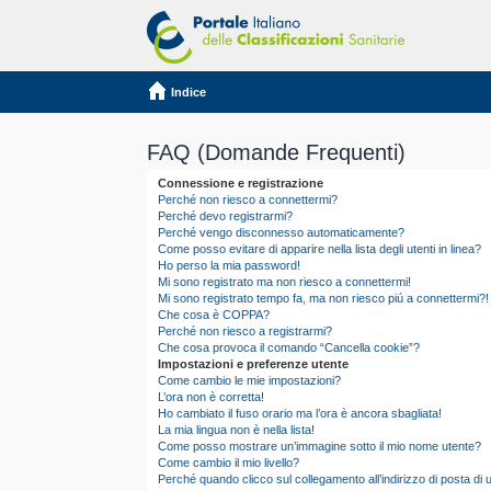
Indice
FAQ (Domande Frequenti)
Connessione e registrazione
Perché non riesco a connettermi?
Perché devo registrarmi?
Perché vengo disconnesso automaticamente?
Come posso evitare di apparire nella lista degli utenti in linea?
Ho perso la mia password!
Mi sono registrato ma non riesco a connettermi!
Mi sono registrato tempo fa, ma non riesco piú a connettermi?!
Che cosa è COPPA?
Perché non riesco a registrarmi?
Che cosa provoca il comando “Cancella cookie”?
Impostazioni e preferenze utente
Come cambio le mie impostazioni?
L’ora non è corretta!
Ho cambiato il fuso orario ma l’ora è ancora sbagliata!
La mia lingua non è nella lista!
Come posso mostrare un’immagine sotto il mio nome utente?
Come cambio il mio livello?
Perché quando clicco sul collegamento all’indirizzo di posta d