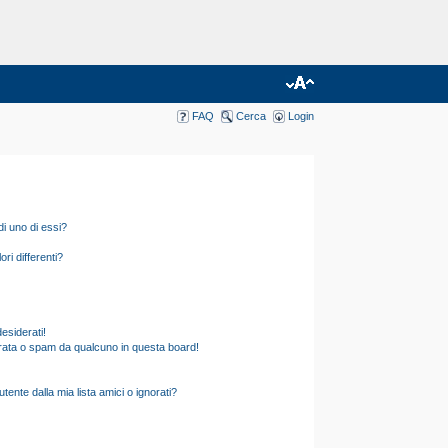
FAQ
Cerca
Login
i uno di essi?
ri differenti?
esiderati!
rata o spam da qualcuno in questa board!
nte dalla mia lista amici o ignorati?