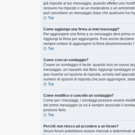
già risposto al tuo messaggio, quando effettui una modif
nessuno ha risposto o se un moderatore o un amministr
può cancellare un messaggio dopo che qualcuno ha ris
Top
Come aggiungo una firma ai miei messaggi?
Per aggiungere una firma a un messaggio devi prima crea
Aggiungi la firma
per aggiungerla. Puoi anche decidere d
sempre evitare di aggiungere la firma deselezionando l
Top
Come creo un sondaggio?
Creare un sondaggio è facile: quando inizi un nuovo arg
messaggio, un riquadro dal titolo
Aggiungi sondaggio
(s
(per inserire un’opzione di risposta, scrivila nell’apposi
numero di opzioni di risposta che puoi aggiungere, stabil
Top
Come modifico o cancello un sondaggio?
Come per i messaggi, i sondaggi possono essere modificat
del primo messaggio (a cui è sempre associato il sondag
possono farlo.
Top
Perché non riesco ad accedere a un forum?
Alcuni forum potrebbero essere riservati a determinati ute