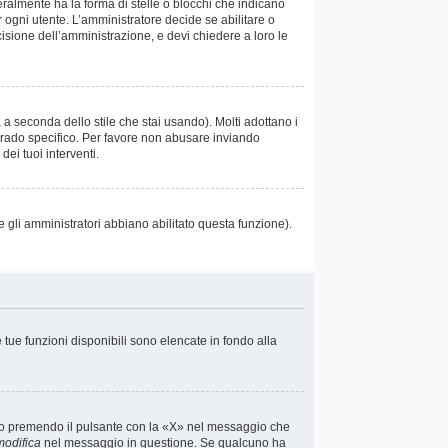
almente ha la forma di stelle o blocchi che indicano
r ogni utente. L’amministratore decide se abilitare o
cisione dell’amministrazione, e devi chiedere a loro le
 a seconda dello stile che stai usando). Molti adottano i
un grado specifico. Per favore non abusare inviando
ei tuoi interventi.
e gli amministratori abbiano abilitato questa funzione).
e tue funzioni disponibili sono elencate in fondo alla
io premendo il pulsante con la «X» nel messaggio che
modifica
nel messaggio in questione. Se qualcuno ha