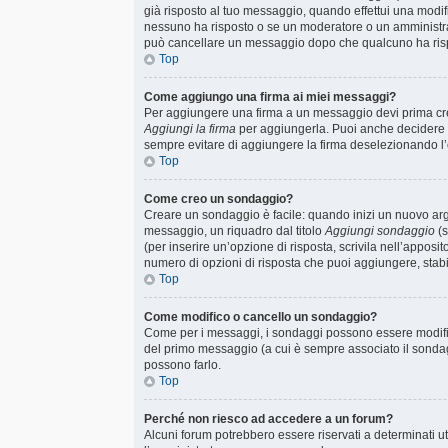
già risposto al tuo messaggio, quando effettui una modif
nessuno ha risposto o se un moderatore o un amministr
può cancellare un messaggio dopo che qualcuno ha ris
Top
Come aggiungo una firma ai miei messaggi?
Per aggiungere una firma a un messaggio devi prima crea
Aggiungi la firma
per aggiungerla. Puoi anche decidere d
sempre evitare di aggiungere la firma deselezionando l
Top
Come creo un sondaggio?
Creare un sondaggio è facile: quando inizi un nuovo arg
messaggio, un riquadro dal titolo
Aggiungi sondaggio
(s
(per inserire un’opzione di risposta, scrivila nell’apposi
numero di opzioni di risposta che puoi aggiungere, stabil
Top
Come modifico o cancello un sondaggio?
Come per i messaggi, i sondaggi possono essere modificat
del primo messaggio (a cui è sempre associato il sondag
possono farlo.
Top
Perché non riesco ad accedere a un forum?
Alcuni forum potrebbero essere riservati a determinati ute