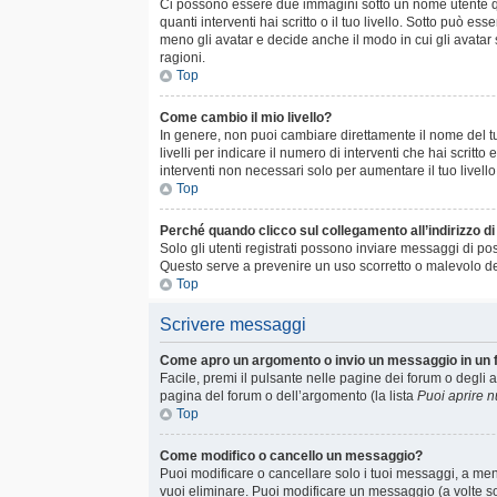
Ci possono essere due immagini sotto un nome utente qu
quanti interventi hai scritto o il tuo livello. Sotto può
meno gli avatar e decide anche il modo in cui gli avatar
ragioni.
Top
Come cambio il mio livello?
In genere, non puoi cambiare direttamente il nome del tuo
livelli per indicare il numero di interventi che hai scrit
interventi non necessari solo per aumentare il tuo livell
Top
Perché quando clicco sul collegamento all’indirizzo d
Solo gli utenti registrati possono inviare messaggi di po
Questo serve a prevenire un uso scorretto o malevolo del
Top
Scrivere messaggi
Come apro un argomento o invio un messaggio in un
Facile, premi il pulsante nelle pagine dei forum o degli a
pagina del forum o dell’argomento (la lista
Puoi aprire 
Top
Come modifico o cancello un messaggio?
Puoi modificare o cancellare solo i tuoi messaggi, a m
vuoi eliminare. Puoi modificare un messaggio (a volte s