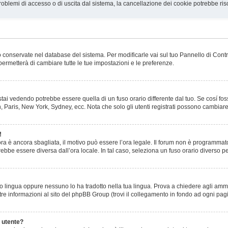
roblemi di accesso o di uscita dal sistema, la cancellazione dei cookie potrebbe ris
ono conservate nel database del sistema. Per modificarle vai sul tuo Pannello di Con
rmetterà di cambiare tutte le tue impostazioni e le preferenze.
ai vedendo potrebbe essere quella di un fuso orario differente dal tuo. Se cosí foss
n, Paris, New York, Sydney, ecc. Nota che solo gli utenti registrati possono cambiare
!
l’ora è ancora sbagliata, il motivo può essere l’ora legale. Il forum non è programmato
trebbe essere diversa dall’ora locale. In tal caso, seleziona un fuso orario diverso pe
o lingua oppure nessuno lo ha tradotto nella tua lingua. Prova a chiedere agli ammin
tre informazioni al sito del phpBB Group (trovi il collegamento in fondo ad ogni pag
 utente?