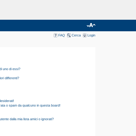
FAQ
Cerca
Login
i uno di essi?
ri differenti?
esiderati!
rata o spam da qualcuno in questa board!
nte dalla mia lista amici o ignorati?