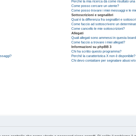
Perché la mia ricerca dà come risultato una
Come posso cercare un utente?
Come posso trovare i miei messaggi e le mi
Sottoscrizioni e segnalibri
Qual è la differenza fra segnalibri e sottoscr
Come faccio ad sottoscrivere un determina
Come cancello le mie sottoscrizioni?
Allegati
Quali allegati sono ammessi in questa boar
Come faccio a trovare i miei allegati?
Informazioni su phpBB 3
Chi ha scritto questo programma?
messaggi?
Perché la caratteristica X non è disponibile?
Chi devo contattare per segnalare abusi e/o