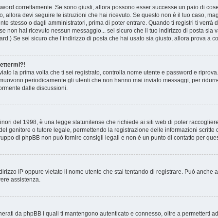
ssword correttamente. Se sono giusti, allora possono esser successe un paio di cose:
o, allora devi seguire le istruzioni che hai ricevuto. Se questo non è il tuo caso, ma
te stesso o dagli amministratori, prima di poter entrare. Quando ti registri ti verrà de
 se non hai ricevuto nessun messaggio... sei sicuro che il tuo indirizzo di posta sia v
rd.) Se sei sicuro che l’indirizzo di posta che hai usato sia giusto, allora prova a c
nettermi?!
inviato la prima volta che ti sei registrato, controlla nome utente e password e ripro
i rimuovono periodicamente gli utenti che non hanno mai inviato messaggi, per ridurr
ormente dalle discussioni.
ori del 1998, è una legge statunitense che richiede ai siti web di poter raccogliere 
el genitore o tutore legale, permettendo la registrazione delle informazioni scritte d
uppo di phpBB non può fornire consigli legali e non è un punto di contatto per quest
ndirizzo IP oppure vietato il nome utente che stai tentando di registrare. Può anche a
avere assistenza.
nerati da phpBB i quali ti mantengono autenticato e connesso, oltre a permetterti ad 