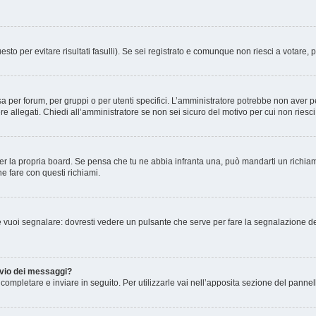
esto per evitare risultati fasulli). Se sei registrato e comunque non riesci a votare, 
 per forum, per gruppi o per utenti specifici. L’amministratore potrebbe non aver pe
e allegati. Chiedi all’amministratore se non sei sicuro del motivo per cui non riesc
er la propria board. Se pensa che tu ne abbia infranta una, può mandarti un richi
e fare con questi richiami.
 vuoi segnalare: dovresti vedere un pulsante che serve per fare la segnalazione de
invio dei messaggi?
ompletare e inviare in seguito. Per utilizzarle vai nell’apposita sezione del pannell