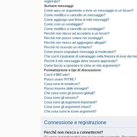
registrato?
Scrivere messaggi
Come apro un argomento o invio un messaggio in un forum?
Come modifico o cancello un messaggio?
Come aggiungo una firma ai miei messaggi?
Come creo un sondaggio?
Come modifico o cancello un sondaggio?
Perché non riesco ad accedere a un forum?
Perché non posso votare nei sondaggi?
Perché non riesco ad aggiungere allegati?
Perché ho ricevuto un richiamo?
Come posso segnalare messaggi ai moderatori?
Che cos’è il pulsante di salvataggio nella finestra di invio dei 
Perché il mio messaggio deve essere approvato?
Come faccio a spostare in cima un mio argomento?
Formattazione e tipi di discussione
Cos’è il BBCode?
Posso usare l’HTML?
Cosa sono le emoticon?
Posso inserire delle immagini?
Che cosa sono gli annunci globali?
Cosa sono gli annunci?
Cosa sono gli argomenti importanti?
Cosa sono gli argomenti chiusi?
Che cosa sono le icone argomenti?
Connessione e registrazione
Perché non riesco a connettermi?