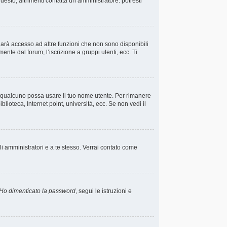
esto, altrimenti contatta un amministratore: potresti
darà accesso ad altre funzioni che non sono disponibili
ente dal forum, l’iscrizione a gruppi utenti, ecc. Ti
he qualcuno possa usare il tuo nome utente. Per rimanere
lioteca, Internet point, università, ecc. Se non vedi il
li amministratori e a te stesso. Verrai contato come
Ho dimenticato la password
, segui le istruzioni e