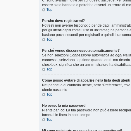
Ci sono svariati motivi per cui questo succede. Per prima
essere stato bannato o potrebbe esserci un errore di co
Top
Perché devo registrarmi?
Potresti non averne bisogno: dipende dagli amministrator
per gli utenti ospiti come l’uso di un’immagine personale 
bastano pochi secondi per registrarti e quindi ti raccoma
Top
Perché vengo disconnesso automaticamente?
Se non selezioni
Connessione automatica ad ogni visit
connesso, seleziona l’opzione quando entri, ma ricorda che
checkbox, significa che un amministratore ha disabilitato
Top
Come posso evitare di apparire nella lista degli utenti 
Nel pannello di controllo utente, sotto “Preferenze”, trov
utente nascosto.
Top
Ho perso la mia password!
Niente panico! La tua password non può essere recuperat
tornerai in linea in poco tempo.
Top
Mi sono registrato ma non riesco a connettermi!