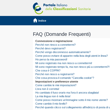
Indice
FAQ (Domande Frequenti)
Connessione e registrazione
Perché non riesco a connettermi?
Perché devo registrarmi?
Perché vengo disconnesso automaticamente?
Come posso evitare di apparire nella lista degli utenti in linea?
Ho perso la mia password!
Mi sono registrato ma non riesco a connettermi!
Mi sono registrato tempo fa, ma non riesco piú a connettermi?!
Che cosa è COPPA?
Perché non riesco a registrarmi?
Che cosa provoca il comando “Cancella cookie”?
Impostazioni e preferenze utente
Come cambio le mie impostazioni?
L’ora non è corretta!
Ho cambiato il fuso orario ma l’ora è ancora sbagliata!
La mia lingua non è nella lista!
Come posso mostrare un’immagine sotto il mio nome utente?
Come cambio il mio livello?
Perché quando clicco sul collegamento all’indirizzo di posta d