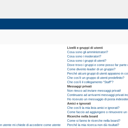
Livelli e gruppi di utenti
Cosa sono gli amministratori?
Cosa sono i moderatori?
Cosa sono i gruppi di utenti?
Dove trovo i gruppi e come posso far parte d
Come divento leader di un gruppo?
Perché alcuni gruppi di utenti appaiono in colo
Che cos’è un gruppo di utenti predefinito?
Che cos’è il collegamento “Staff”?
Messaggi privati
Non riesco ad inviare messaggi privati!
Continuano ad arrivarmi messaggi privati ind
Ho ricevuto un messaggio di posta indeside
Amici e ignorati
Che cos’è la mia lista amici e ignorati?
Come faccio ad aggiungere o rimuovere un ute
Ricerche nella board
Come si fanno le ricerche nella board?
i un utente mi chiede di accedere come utente
Perché la mia ricerca non dà risultati?