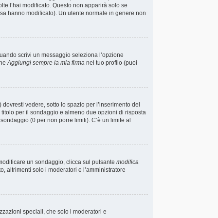
lte l’hai modificato. Questo non apparirà solo se
osa hanno modificato). Un utente normale in genere non
 quando scrivi un messaggio seleziona l’opzione
one
Aggiungi sempre la mia firma
nel tuo profilo (puoi
ovresti vedere, sotto lo spazio per l’inserimento del
n titolo per il sondaggio e almeno due opzioni di risposta
l sondaggio (0 per non porre limiti). C’è un limite al
 modificare un sondaggio, clicca sul pulsante
modifica
 altrimenti solo i moderatori e l’amministratore
izzazioni speciali, che solo i moderatori e