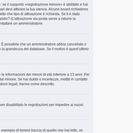
 se il supporto «registrazione minore» è abilitato e hai
gari devi attivare la tua utenza. Alcune board richiedono
tto che tipo di attivazione è richiesta. Se ti è stato
alido? (L’attivazione via posta serve a ridurre la
ontattare un amministratore.
va. È possibile che un amministratore abbia cancellato o
e la grandezza del database. Se il motivo è quest’ultimo
le informazioni dei minori di età inferiore a 13 anni. Per
al minore. Se hai dubbi o incertezze, mettiti in contatto
ioni legali, tranne come descritto.
ver disabilitato le registrazioni per impedire ai nuovi
esempio di tenere traccia di quello che hai letto, se