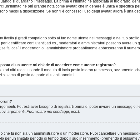
ando si guardano i messaggi. La prima è l’immagine associata al tuo grado, gener
 esserci un’immagine piú grande nota come avatar, che in genere è unica e specifica pe
 sono messi a disposizione. Se non ti è concesso l’uso degli avatar, allora è una de
 livello (i gradi compaiono sotto al tuo nome utente nei messaggi e nel tuo profilo,
to e per identificare certi utenti; ad es., moderatori e amministratori possono avere 
o; se fai cosí, i moderatori o l’amministratore probabilmente abbasseranno il numero d
i posta di un utente mi chiede di accedere come utente registrato?
sta ad altri utenti usando il modulo di invio posta interno (ammesso, ovviamente, ch
 sistema di posta da parte di utenti anonimi.
 forum?
rgomenti. Potresti aver bisogno di registrarti prima di poter inviare un messaggio: l
nuovi argomenti
,
Puoi votare nei sondaggi
, ecc.).
eno che tu non sia un amministratore o un moderatore. Puoi cancellare un messagg
olo per un limitato periodo di tempo dopo il suo inserimento) premendo il pulsante