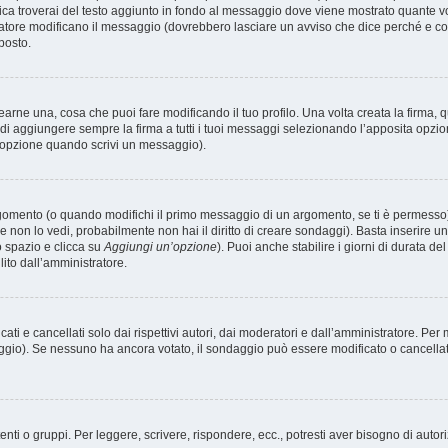
ica troverai del testo aggiunto in fondo al messaggio dove viene mostrato quante vo
atore modificano il messaggio (dovrebbero lasciare un avviso che dice perché e c
posto.
rne una, cosa che puoi fare modificando il tuo profilo. Una volta creata la firma,
i aggiungere sempre la firma a tutti i tuoi messaggi selezionando l’apposita opzi
’opzione quando scrivi un messaggio).
omento (o quando modifichi il primo messaggio di un argomento, se ti è permesso) d
e non lo vedi, probabilmente non hai il diritto di creare sondaggi). Basta inserire u
to spazio e clicca su
Aggiungi un’opzione
). Puoi anche stabilire i giorni di durata de
ito dall’amministratore.
i e cancellati solo dai rispettivi autori, dai moderatori e dall’amministratore. Per
gio). Se nessuno ha ancora votato, il sondaggio può essere modificato o cancellato,
nti o gruppi. Per leggere, scrivere, rispondere, ecc., potresti aver bisogno di autor