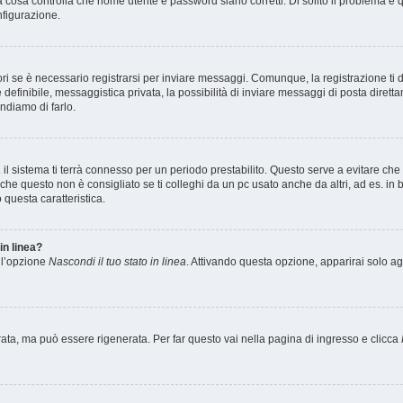
 cosa controlla che nome utente e password siano corretti. Di solito il problema è qu
nfigurazione.
i se è necessario registrarsi per inviare messaggi. Comunque, la registrazione ti 
definibile, messaggistica privata, la possibilità di inviare messaggi di posta direttam
ndiamo di farlo.
a
il sistema ti terrà connesso per un periodo prestabilito. Questo serve a evitare c
 questo non è consigliato se ti colleghi da un pc usato anche da altri, ad es. in bib
 questa caratteristica.
in linea?
i l’opzione
Nascondi il tuo stato in linea
. Attivando questa opzione, apparirai solo ag
a, ma può essere rigenerata. Per far questo vai nella pagina di ingresso e clicca