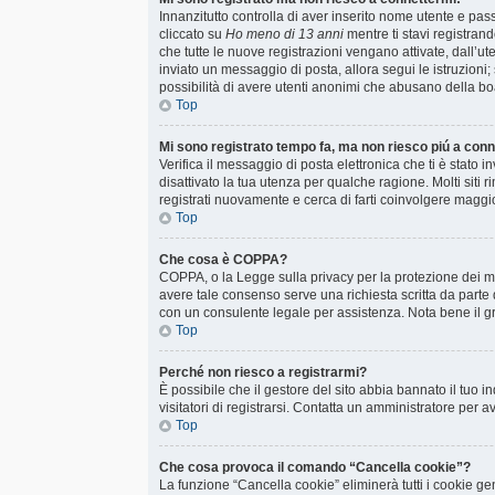
Innanzitutto controlla di aver inserito nome utente e pa
cliccato su
Ho meno di 13 anni
mentre ti stavi registrand
che tutte le nuove registrazioni vengano attivate, dall’uten
inviato un messaggio di posta, allora segui le istruzioni;
possibilità di avere utenti anonimi che abusano della boa
Top
Mi sono registrato tempo fa, ma non riesco piú a con
Verifica il messaggio di posta elettronica che ti è stato 
disattivato la tua utenza per qualche ragione. Molti sit
registrati nuovamente e cerca di farti coinvolgere maggi
Top
Che cosa è COPPA?
COPPA, o la Legge sulla privacy per la protezione dei min
avere tale consenso serve una richiesta scritta da parte d
con un consulente legale per assistenza. Nota bene il gr
Top
Perché non riesco a registrarmi?
È possibile che il gestore del sito abbia bannato il tuo i
visitatori di registrarsi. Contatta un amministratore per 
Top
Che cosa provoca il comando “Cancella cookie”?
La funzione “Cancella cookie” eliminerà tutti i cookie ge