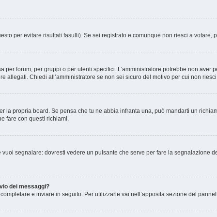
esto per evitare risultati fasulli). Se sei registrato e comunque non riesci a votare, 
 per forum, per gruppi o per utenti specifici. L’amministratore potrebbe non aver pe
e allegati. Chiedi all’amministratore se non sei sicuro del motivo per cui non riesc
er la propria board. Se pensa che tu ne abbia infranta una, può mandarti un richi
e fare con questi richiami.
 vuoi segnalare: dovresti vedere un pulsante che serve per fare la segnalazione de
invio dei messaggi?
ompletare e inviare in seguito. Per utilizzarle vai nell’apposita sezione del pannell