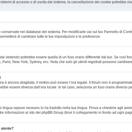
roblemi di accesso o di uscita dal sistema, la cancellazione dei cookie potrebbe ris
ono conservate nel database del sistema. Per modificarle vai sul tuo Pannello di Con
rmetterà di cambiare tutte le tue impostazioni e le preferenze.
ai vedendo potrebbe essere quella di un fuso orario differente dal tuo. Se cosí foss
n, Paris, New York, Sydney, ecc. Nota che solo gli utenti registrati possono cambiare
!
l’ora è ancora sbagliata, il motivo può essere l’ora legale. Il forum non è programmato
trebbe essere diversa dall’ora locale. In tal caso, seleziona un fuso orario diverso pe
o lingua oppure nessuno lo ha tradotto nella tua lingua. Prova a chiedere agli ammin
tre informazioni al sito del phpBB Group (trovi il collegamento in fondo ad ogni pag
 utente?