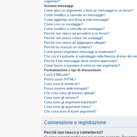
registrato?
Scrivere messaggi
Come apro un argomento o invio un messaggio in un forum?
Come modifico o cancello un messaggio?
Come aggiungo una firma ai miei messaggi?
Come creo un sondaggio?
Come modifico o cancello un sondaggio?
Perché non riesco ad accedere a un forum?
Perché non posso votare nei sondaggi?
Perché non riesco ad aggiungere allegati?
Perché ho ricevuto un richiamo?
Come posso segnalare messaggi ai moderatori?
Che cos’è il pulsante di salvataggio nella finestra di invio dei 
Perché il mio messaggio deve essere approvato?
Come faccio a spostare in cima un mio argomento?
Formattazione e tipi di discussione
Cos’è il BBCode?
Posso usare l’HTML?
Cosa sono le emoticon?
Posso inserire delle immagini?
Che cosa sono gli annunci globali?
Cosa sono gli annunci?
Cosa sono gli argomenti importanti?
Cosa sono gli argomenti chiusi?
Che cosa sono le icone argomenti?
Connessione e registrazione
Perché non riesco a connettermi?