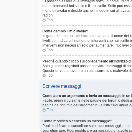
Ci possono essere due immagini sotto un nome utente qu
quanti interventi hai scritto o il tuo livello. Sotto può
meno gli avatar e decide anche il modo in cui gli avatar
ragioni.
Top
Come cambio il mio livello?
In genere, non puoi cambiare direttamente il nome del tuo
livelli per indicare il numero di interventi che hai scrit
interventi non necessari solo per aumentare il tuo livell
Top
Perché quando clicco sul collegamento all’indirizzo d
Solo gli utenti registrati possono inviare messaggi di po
Questo serve a prevenire un uso scorretto o malevolo del
Top
Scrivere messaggi
Come apro un argomento o invio un messaggio in un
Facile, premi il pulsante nelle pagine dei forum o degli a
pagina del forum o dell’argomento (la lista
Puoi aprire 
Top
Come modifico o cancello un messaggio?
Puoi modificare o cancellare solo i tuoi messaggi, a m
vuoi eliminare. Puoi modificare un messaggio (a volte s