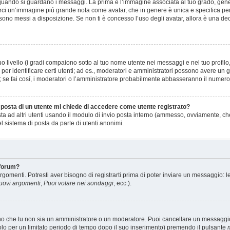
ando si guardano i messaggi. La prima è l’immagine associata al tuo grado, gener
 esserci un’immagine piú grande nota come avatar, che in genere è unica e specifica pe
 sono messi a disposizione. Se non ti è concesso l’uso degli avatar, allora è una de
 livello (i gradi compaiono sotto al tuo nome utente nei messaggi e nel tuo profilo,
to e per identificare certi utenti; ad es., moderatori e amministratori possono avere 
o; se fai cosí, i moderatori o l’amministratore probabilmente abbasseranno il numero d
i posta di un utente mi chiede di accedere come utente registrato?
sta ad altri utenti usando il modulo di invio posta interno (ammesso, ovviamente, ch
 sistema di posta da parte di utenti anonimi.
 forum?
rgomenti. Potresti aver bisogno di registrarti prima di poter inviare un messaggio: l
nuovi argomenti
,
Puoi votare nei sondaggi
, ecc.).
eno che tu non sia un amministratore o un moderatore. Puoi cancellare un messagg
olo per un limitato periodo di tempo dopo il suo inserimento) premendo il pulsante