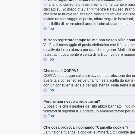
Innanzitutto controlla di aver inserito nome utente e pa
cliccato su
Ho meno di 13 anni
mentre ti stavi registrand
che tutte le nuove registrazioni vengano attivate, dall’uten
inviato un messaggio di posta, allora segui le istruzioni;
possibilità di avere utenti anonimi che abusano della boa
Top
Mi sono registrato tempo fa, ma non riesco piú a con
Verifica il messaggio di posta elettronica che ti è stato 
disattivato la tua utenza per qualche ragione. Molti sit
registrati nuovamente e cerca di farti coinvolgere maggi
Top
Che cosa è COPPA?
COPPA, o la Legge sulla privacy per la protezione dei min
avere tale consenso serve una richiesta scritta da parte d
con un consulente legale per assistenza. Nota bene il gr
Top
Perché non riesco a registrarmi?
È possibile che il gestore del sito abbia bannato il tuo i
visitatori di registrarsi. Contatta un amministratore per 
Top
Che cosa provoca il comando “Cancella cookie”?
La funzione “Cancella cookie” eliminerà tutti i cookie ge