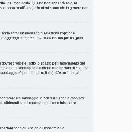
lte l’hai modificato. Questo non apparirà solo se
osa hanno modificato). Un utente normale in genere non
 quando scrivi un messaggio seleziona l’opzione
one
Aggiungi sempre la mia firma
nel tuo profilo (puoi
ovresti vedere, sotto lo spazio per l’inserimento del
n titolo per il sondaggio e almeno due opzioni di risposta
l sondaggio (0 per non porre limiti). C’è un limite al
 modificare un sondaggio, clicca sul pulsante
modifica
 altrimenti solo i moderatori e l’amministratore
izzazioni speciali, che solo i moderatori e