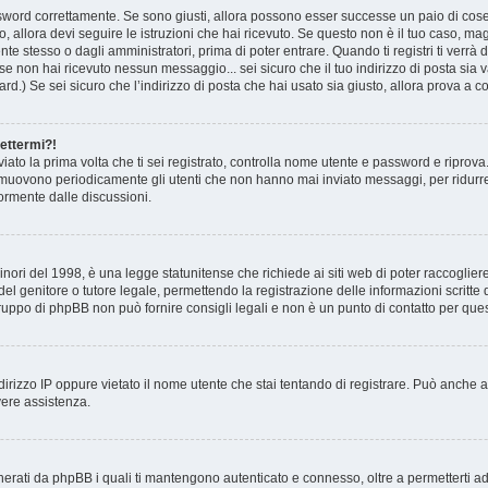
ssword correttamente. Se sono giusti, allora possono esser successe un paio di cose:
o, allora devi seguire le istruzioni che hai ricevuto. Se questo non è il tuo caso, ma
te stesso o dagli amministratori, prima di poter entrare. Quando ti registri ti verrà de
 se non hai ricevuto nessun messaggio... sei sicuro che il tuo indirizzo di posta sia v
rd.) Se sei sicuro che l’indirizzo di posta che hai usato sia giusto, allora prova a c
nettermi?!
inviato la prima volta che ti sei registrato, controlla nome utente e password e ripro
i rimuovono periodicamente gli utenti che non hanno mai inviato messaggi, per ridurr
ormente dalle discussioni.
ori del 1998, è una legge statunitense che richiede ai siti web di poter raccogliere 
el genitore o tutore legale, permettendo la registrazione delle informazioni scritte d
uppo di phpBB non può fornire consigli legali e non è un punto di contatto per quest
ndirizzo IP oppure vietato il nome utente che stai tentando di registrare. Può anche a
avere assistenza.
nerati da phpBB i quali ti mantengono autenticato e connesso, oltre a permetterti ad 