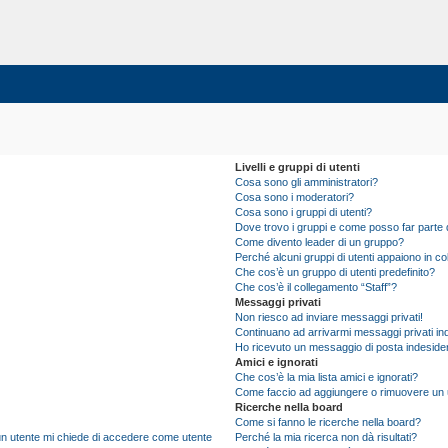
Livelli e gruppi di utenti
Cosa sono gli amministratori?
Cosa sono i moderatori?
Cosa sono i gruppi di utenti?
Dove trovo i gruppi e come posso far parte d
Come divento leader di un gruppo?
Perché alcuni gruppi di utenti appaiono in colo
Che cos’è un gruppo di utenti predefinito?
Che cos’è il collegamento “Staff”?
Messaggi privati
Non riesco ad inviare messaggi privati!
Continuano ad arrivarmi messaggi privati ind
Ho ricevuto un messaggio di posta indeside
Amici e ignorati
Che cos’è la mia lista amici e ignorati?
Come faccio ad aggiungere o rimuovere un ute
Ricerche nella board
Come si fanno le ricerche nella board?
i un utente mi chiede di accedere come utente
Perché la mia ricerca non dà risultati?