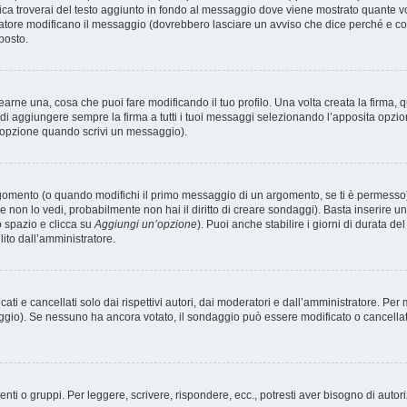
ica troverai del testo aggiunto in fondo al messaggio dove viene mostrato quante vo
atore modificano il messaggio (dovrebbero lasciare un avviso che dice perché e c
posto.
rne una, cosa che puoi fare modificando il tuo profilo. Una volta creata la firma,
i aggiungere sempre la firma a tutti i tuoi messaggi selezionando l’apposita opzi
’opzione quando scrivi un messaggio).
omento (o quando modifichi il primo messaggio di un argomento, se ti è permesso) d
e non lo vedi, probabilmente non hai il diritto di creare sondaggi). Basta inserire u
to spazio e clicca su
Aggiungi un’opzione
). Puoi anche stabilire i giorni di durata de
ito dall’amministratore.
i e cancellati solo dai rispettivi autori, dai moderatori e dall’amministratore. Per
gio). Se nessuno ha ancora votato, il sondaggio può essere modificato o cancellato,
nti o gruppi. Per leggere, scrivere, rispondere, ecc., potresti aver bisogno di autor