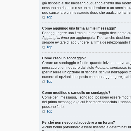
già risposto al tuo messaggio, quando effettui una modif
nessuno ha risposto o se un moderatore o un amministr
può cancellare un messaggio dopo che qualcuno ha ris
Top
Come aggiungo una firma ai miei messaggi?
Per aggiungere una firma a un messaggio devi prima crea
Aggiungi la firma
per aggiungerla. Puoi anche decidere d
sempre evitare di aggiungere la firma deselezionando l
Top
Come creo un sondaggio?
Creare un sondaggio è facile: quando inizi un nuovo arg
messaggio, un riquadro dal titolo
Aggiungi sondaggio
(s
(per inserire un’opzione di risposta, scrivila nell’apposi
numero di opzioni di risposta che puoi aggiungere, stabil
Top
Come modifico o cancello un sondaggio?
Come per i messaggi, i sondaggi possono essere modificat
del primo messaggio (a cui è sempre associato il sondag
possono farlo.
Top
Perché non riesco ad accedere a un forum?
Alcuni forum potrebbero essere riservati a determinati ute