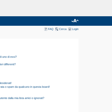
FAQ
Cerca
Login
i uno di essi?
ri differenti?
esiderati!
rata o spam da qualcuno in questa board!
nte dalla mia lista amici o ignorati?