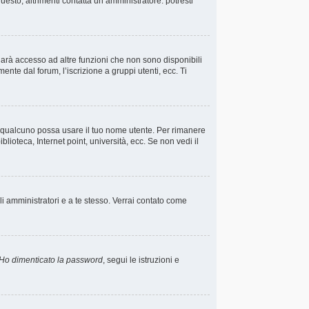
esto, altrimenti contatta un amministratore: potresti
darà accesso ad altre funzioni che non sono disponibili
ente dal forum, l’iscrizione a gruppi utenti, ecc. Ti
he qualcuno possa usare il tuo nome utente. Per rimanere
lioteca, Internet point, università, ecc. Se non vedi il
li amministratori e a te stesso. Verrai contato come
Ho dimenticato la password
, segui le istruzioni e