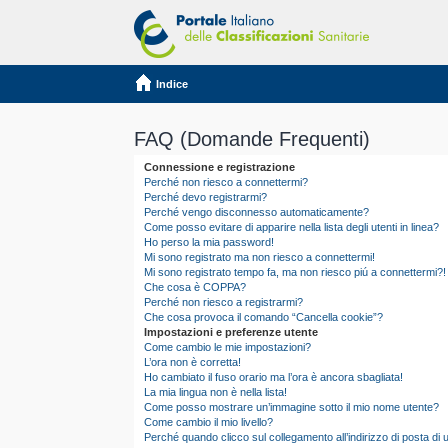
Indice
FAQ (Domande Frequenti)
Connessione e registrazione
Perché non riesco a connettermi?
Perché devo registrarmi?
Perché vengo disconnesso automaticamente?
Come posso evitare di apparire nella lista degli utenti in linea?
Ho perso la mia password!
Mi sono registrato ma non riesco a connettermi!
Mi sono registrato tempo fa, ma non riesco piú a connettermi?!
Che cosa è COPPA?
Perché non riesco a registrarmi?
Che cosa provoca il comando “Cancella cookie”?
Impostazioni e preferenze utente
Come cambio le mie impostazioni?
L’ora non è corretta!
Ho cambiato il fuso orario ma l’ora è ancora sbagliata!
La mia lingua non è nella lista!
Come posso mostrare un’immagine sotto il mio nome utente?
Come cambio il mio livello?
Perché quando clicco sul collegamento all’indirizzo di posta d