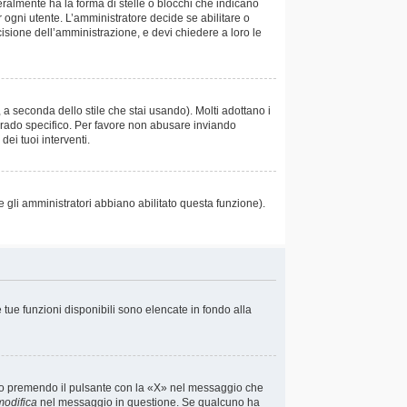
almente ha la forma di stelle o blocchi che indicano
r ogni utente. L’amministratore decide se abilitare o
cisione dell’amministrazione, e devi chiedere a loro le
 a seconda dello stile che stai usando). Molti adottano i
un grado specifico. Per favore non abusare inviando
ei tuoi interventi.
e gli amministratori abbiano abilitato questa funzione).
e tue funzioni disponibili sono elencate in fondo alla
io premendo il pulsante con la «X» nel messaggio che
modifica
nel messaggio in questione. Se qualcuno ha