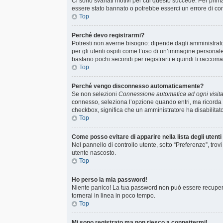
Ci sono svariati motivi per cui questo succede. Per prima
essere stato bannato o potrebbe esserci un errore di co
Top
Perché devo registrarmi?
Potresti non averne bisogno: dipende dagli amministrator
per gli utenti ospiti come l’uso di un’immagine personale 
bastano pochi secondi per registrarti e quindi ti raccoma
Top
Perché vengo disconnesso automaticamente?
Se non selezioni
Connessione automatica ad ogni visit
connesso, seleziona l’opzione quando entri, ma ricorda che
checkbox, significa che un amministratore ha disabilitato
Top
Come posso evitare di apparire nella lista degli utenti 
Nel pannello di controllo utente, sotto “Preferenze”, trov
utente nascosto.
Top
Ho perso la mia password!
Niente panico! La tua password non può essere recuperat
tornerai in linea in poco tempo.
Top
Mi sono registrato ma non riesco a connettermi!