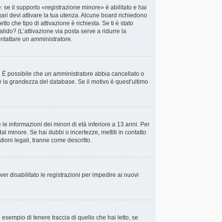
 se il supporto «registrazione minore» è abilitato e hai
gari devi attivare la tua utenza. Alcune board richiedono
tto che tipo di attivazione è richiesta. Se ti è stato
alido? (L’attivazione via posta serve a ridurre la
ontattare un amministratore.
va. È possibile che un amministratore abbia cancellato o
e la grandezza del database. Se il motivo è quest’ultimo
le informazioni dei minori di età inferiore a 13 anni. Per
al minore. Se hai dubbi o incertezze, mettiti in contatto
ioni legali, tranne come descritto.
ver disabilitato le registrazioni per impedire ai nuovi
esempio di tenere traccia di quello che hai letto, se