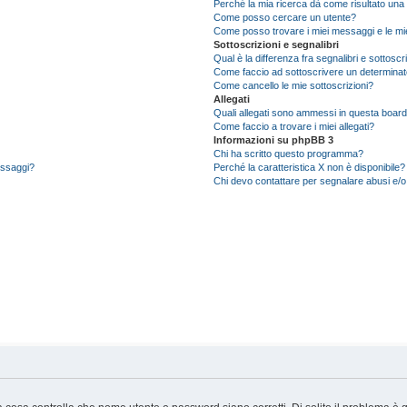
Perché la mia ricerca dà come risultato una
Come posso cercare un utente?
Come posso trovare i miei messaggi e le mi
Sottoscrizioni e segnalibri
Qual è la differenza fra segnalibri e sottoscr
Come faccio ad sottoscrivere un determina
Come cancello le mie sottoscrizioni?
Allegati
Quali allegati sono ammessi in questa boar
Come faccio a trovare i miei allegati?
Informazioni su phpBB 3
Chi ha scritto questo programma?
messaggi?
Perché la caratteristica X non è disponibile?
Chi devo contattare per segnalare abusi e/o