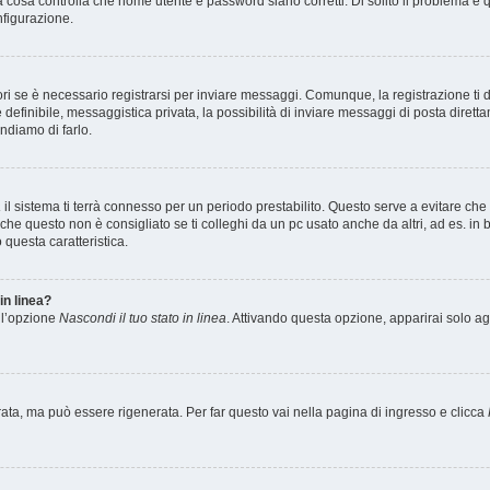
 cosa controlla che nome utente e password siano corretti. Di solito il problema è qu
nfigurazione.
i se è necessario registrarsi per inviare messaggi. Comunque, la registrazione ti 
definibile, messaggistica privata, la possibilità di inviare messaggi di posta direttam
ndiamo di farlo.
a
il sistema ti terrà connesso per un periodo prestabilito. Questo serve a evitare c
 questo non è consigliato se ti colleghi da un pc usato anche da altri, ad es. in bib
 questa caratteristica.
in linea?
i l’opzione
Nascondi il tuo stato in linea
. Attivando questa opzione, apparirai solo ag
a, ma può essere rigenerata. Per far questo vai nella pagina di ingresso e clicca